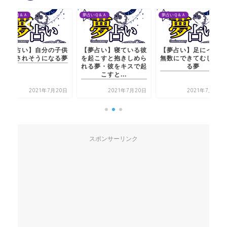
Ｑ＆Ａ
夢占いＱ＆Ａ
夢占いＱ＆Ａ
占い】自分の子供
【夢占い】寝ている彼
【夢占い】足にイボが
されそうになる夢
を起こすと抱きしめら
無数にできてむしりと
れる夢・彼をキスで起
る夢
こすと...
2021年7月20日
2021年7月20日
2021年7月20日
スポンサーリンク