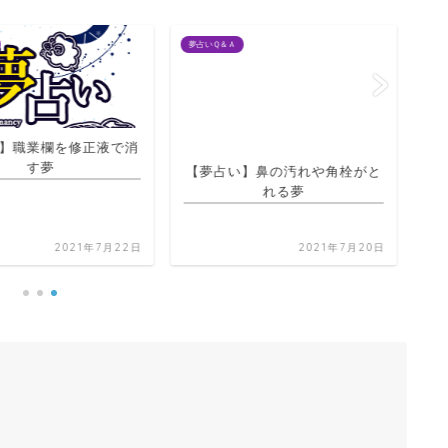
夢占いＱ＆Ａ
夢占
】職業欄を修正液で消
【夢占い】鼻の汚れや角栓がと
す夢
れる夢
【
く
2021年7月22日
2021年7月20日