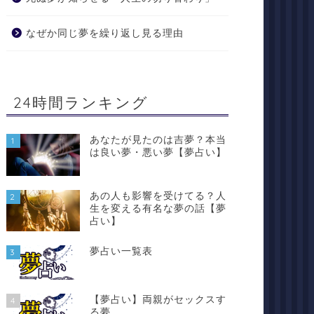
なぜか同じ夢を繰り返し見る理由
24時間ランキング
あなたが見たのは吉夢？本当
1
は良い夢・悪い夢【夢占い】
あの人も影響を受けてる？人
2
生を変える有名な夢の話【夢
占い】
夢占い一覧表
3
【夢占い】両親がセックスす
4
る夢