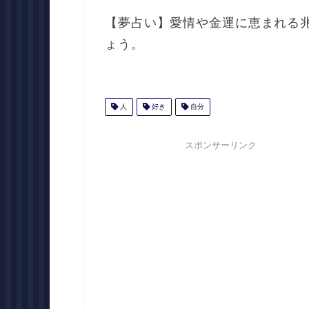
【夢占い】愛情や金運に恵まれる
ょう。
人
好き
自分
スポンサーリンク