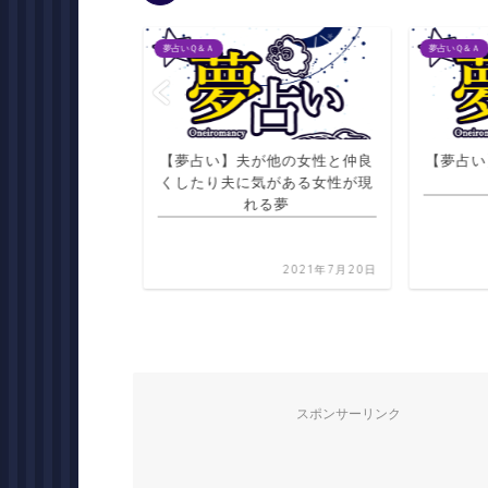
夢占いＱ＆Ａ
夢占いＱ＆Ａ
の汚れや角栓がと
【夢占い】夫が他の女性と仲良
【夢占い
る夢
くしたり夫に気がある女性が現
れる夢
2021年7月20日
2021年7月20日
スポンサーリンク