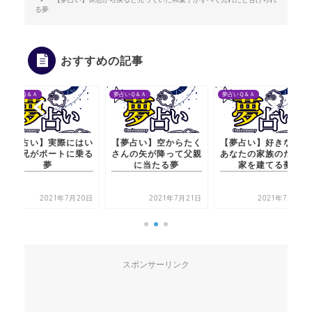
る夢
おすすめの記事
夢占いＱ＆Ａ
夢占いＱ＆Ａ
夢占いＱ＆Ａ
い
【夢占い】空からたく
【夢占い】好きな人が
【夢占い】実際
る
さんの矢が降って父親
あなたの家族のために
ない兄がボート
に当たる夢
家を建てる夢
夢
0日
2021年7月21日
2021年7月21日
2021年7
スポンサーリンク