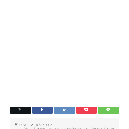
HOME
夢占いＱ＆Ａ
【夢占い】休憩から戻ると売っていた和菓子がすべて売れたと告げられ