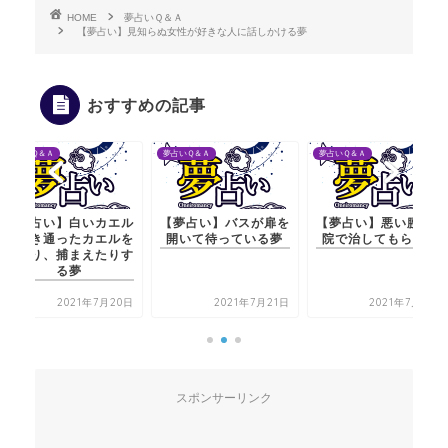
HOME
夢占いＱ＆Ａ
【夢占い】見知らぬ女性が好きな人に話しかける夢
おすすめの記事
夢占いＱ＆Ａ
夢占いＱ＆Ａ
夢占いＱ＆Ａ
エル
【夢占い】バスが扉を
【夢占い】悪い腰を病
【夢占い】白い
ルを
開いて待っている夢
院で治してもらう夢
や透き通ったカ
りす
見たり、捕まえ
る夢
20日
2021年7月21日
2021年7月20日
2021
スポンサーリンク