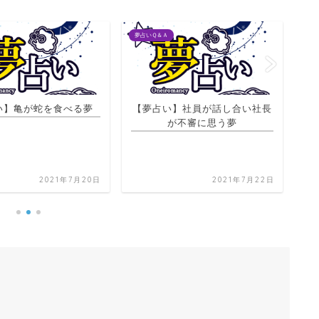
夢占いＱ＆Ａ
夢占
い】亀が蛇を食べる夢
【夢占い】社員が話し合い社長
【
が不審に思う夢
2021年7月20日
2021年7月22日