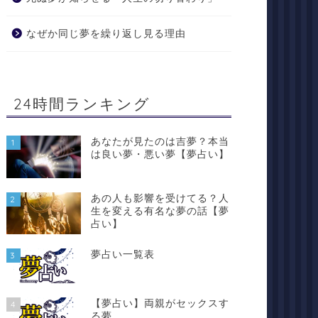
なぜか同じ夢を繰り返し見る理由
24時間ランキング
あなたが見たのは吉夢？本当
1
は良い夢・悪い夢【夢占い】
あの人も影響を受けてる？人
2
生を変える有名な夢の話【夢
占い】
夢占い一覧表
3
【夢占い】両親がセックスす
4
る夢