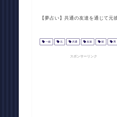
【夢占い】共通の友達を通じて元
一緒
元
共通
友達
彼
男
スポンサーリンク