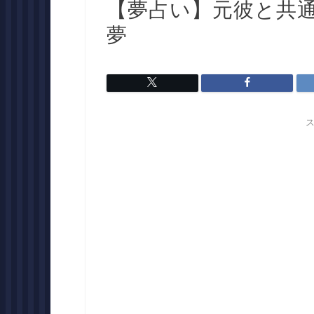
【夢占い】元彼と共
夢