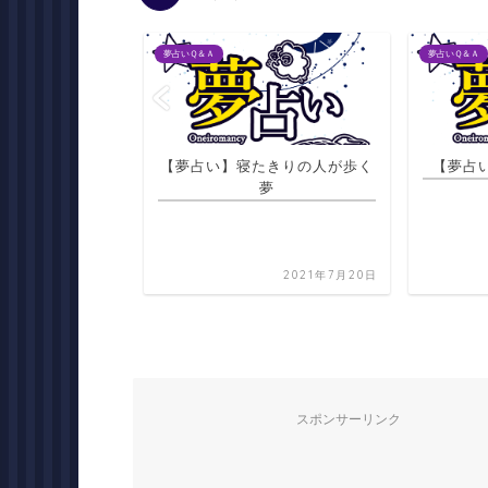
夢占いＱ＆Ａ
夢占いＱ＆Ａ
員が話し合い社長
【夢占い】寝たきりの人が歩く
【夢占
に思う夢
夢
2021年7月22日
2021年7月20日
スポンサーリンク