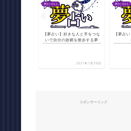
夢占いＱ＆Ａ
夢占いＱ＆Ａ
きな人と手をつな
【夢占い】ビワの実がたくさん
【夢占い
郷を散歩する夢
なっている夢
2021年7月20日
2021年7月21日
スポンサーリンク