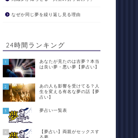
なぜか同じ夢を繰り返し見る理由
24時間ランキング
あなたが見たのは吉夢？本当
1
は良い夢・悪い夢【夢占い】
あの人も影響を受けてる？人
2
生を変える有名な夢の話【夢
占い】
夢占い一覧表
3
【夢占い】両親がセックスす
4
る夢