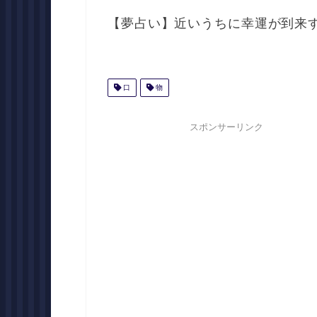
【夢占い】近いうちに幸運が到来
口
物
スポンサーリンク