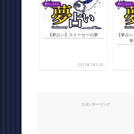
夢占いＱ＆Ａ
夢占いＱ＆Ａ
長が引退して息子
【夢占い】ストーカーの夢
【夢占い
わる夢
華
2021年7月22日
2021年7月21日
スポンサーリンク