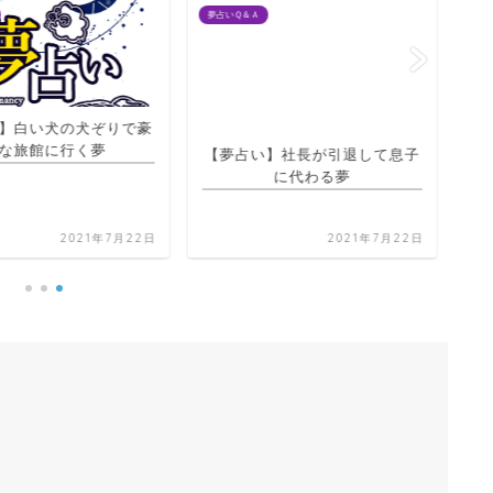
夢占いＱ＆Ａ
夢占
】白い犬の犬ぞりで豪
【夢占い】社長が引退して息子
な旅館に行く夢
に代わる夢
2021年7月22日
2021年7月22日