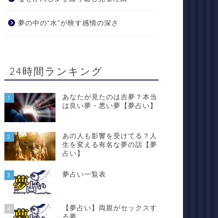
夢の中の“水”が映す感情の深さ
24時間ランキング
あなたが見たのは吉夢？本当
1
は良い夢・悪い夢【夢占い】
あの人も影響を受けてる？人
2
生を変える有名な夢の話【夢
占い】
夢占い一覧表
3
【夢占い】両親がセックスす
4
る夢