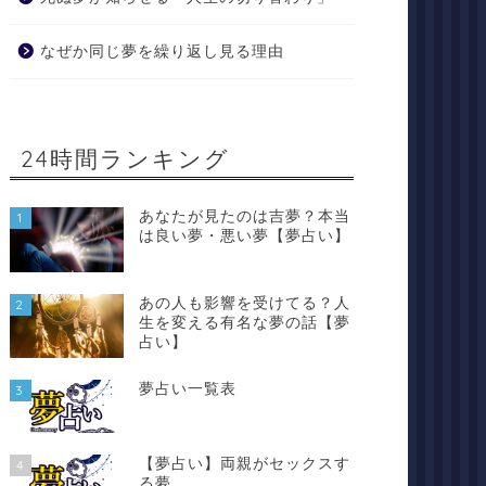
なぜか同じ夢を繰り返し見る理由
24時間ランキング
あなたが見たのは吉夢？本当
1
は良い夢・悪い夢【夢占い】
あの人も影響を受けてる？人
2
生を変える有名な夢の話【夢
占い】
夢占い一覧表
3
【夢占い】両親がセックスす
4
る夢