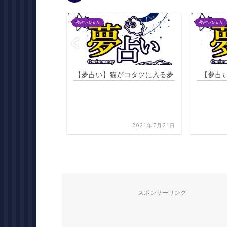
夢占いＱ＆Ａ
夢占いＱ＆Ａ
がコタツに入る夢
【夢占い】噴水の中にいる夢
【夢占い
2021年7月21日
2021年7月21日
スポンサーリンク