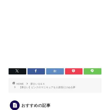
HOME
夢占いＱ＆Ａ
【夢占い】ピンクのマニキュアを人差指だけぬる夢
おすすめの記事