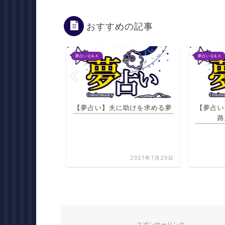
おすすめの記事
夢占いＱ＆Ａ
夢占いＱ＆Ａ
人の前で折れた包
【夢占い】夫に助けを求める夢
【夢占い
食べる夢
路
2021年7月21日
2021年7月20日
スポンサーリンク