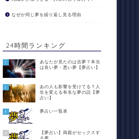
なぜか同じ夢を繰り返し見る理由
24時間ランキング
あなたが見たのは吉夢？本当
1
は良い夢・悪い夢【夢占い】
あの人も影響を受けてる？人
2
生を変える有名な夢の話【夢
占い】
夢占い一覧表
3
【夢占い】両親がセックスす
4
る夢