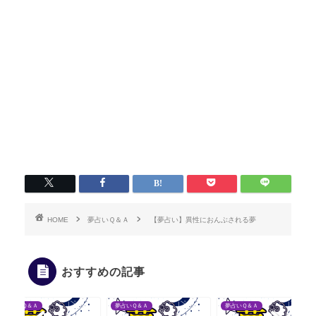
HOME
夢占いＱ＆Ａ
【夢占い】異性におんぶされる夢
おすすめの記事
占いＱ＆Ａ
夢占いＱ＆Ａ
夢占いＱ＆Ａ