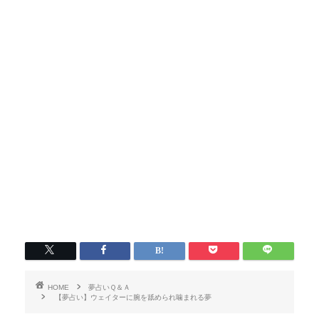
HOME
夢占いＱ＆Ａ
【夢占い】ウェイターに腕を舐められ噛まれる夢