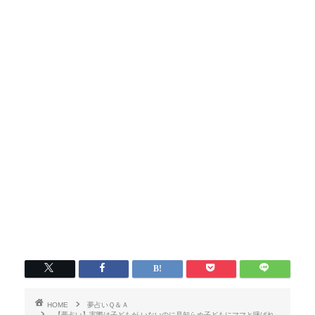
HOME
夢占いＱ＆Ａ
【夢占い】実際は子どもが いないのに見知らぬ子どもにママと呼ばれ