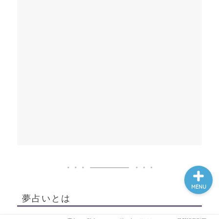
ホーム
夢占い一覧表
他の占いサイト
最新記事動画
MENU
夢占いとは
寝てる間に見る夢は単なる記憶や想像だと思ってい