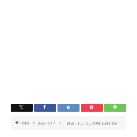
HOME
夢占いＱ＆Ａ
【夢占い】上司と大喧嘩し反発する夢