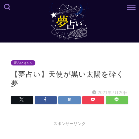
夢占いＱ＆Ａ
【夢占い】天使が黒い太陽を砕く
夢
2021年7月20日
スポンサーリンク