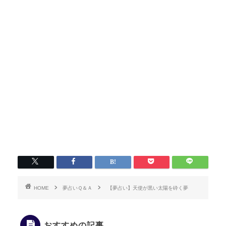
HOME
夢占いＱ＆Ａ
【夢占い】天使が黒い太陽を砕く夢
おすすめの記事