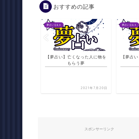
おすすめの記事
夢占いＱ＆Ａ
夢占いＱ＆Ａ
くなった人に物を
【夢占い】知らない人が父親に
【夢占い
らう夢
なる夢
2021年7月20日
2021年7月20日
スポンサーリンク