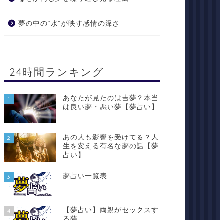
夢の中の“水”が映す感情の深さ
24時間ランキング
あなたが見たのは吉夢？本当
1
は良い夢・悪い夢【夢占い】
あの人も影響を受けてる？人
2
生を変える有名な夢の話【夢
占い】
夢占い一覧表
3
【夢占い】両親がセックスす
4
る夢