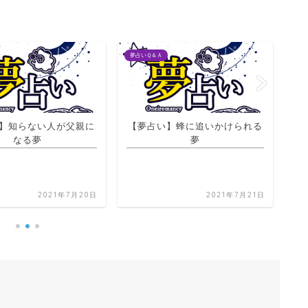
夢占いＱ＆Ａ
夢占
】蜂に追いかけられる
夢
【夢占い】亡くなった人に物を
【
もらう夢
2021年7月21日
2021年7月20日