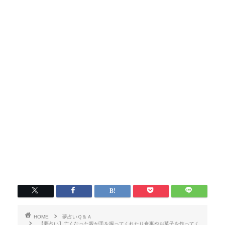
HOME
夢占いＱ＆Ａ
【夢占い】亡くなった親が手を握ってくれたり食事やお菓子を作ってく