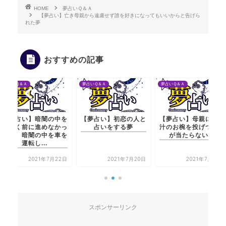
HOME
夢占いＱ＆Ａ
【夢占い】亡き母親から遠慮せず誰を好きになってもいいからと告げら
れた夢
おすすめの記事
夢占いＱ＆Ａ
夢占いＱ＆Ａ
夢占いＱ＆Ａ
を
【夢占い】初恋の人と
【夢占い】母親に味噌
【夢占い】暗闇の
っ
占いをする夢
汁のお椀を投げつける
うまく前に進めな
を
が当たらない夢
たり、暗闇の中を
運転し...
日
2021年7月20日
2021年7月20日
2021年7月
スポンサーリンク