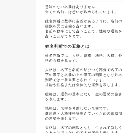
意味のない名前はありません。
全ての名前には想いが込められています。
姓名判断は数字に吉凶があるように、名前の
画数を元に吉凶を占います。
名前を数字にして占うことで、性格や運気を
占うことができます。
姓名判断での五格とは
姓名判断では、人格、総格、地格、天格、外
格の五格を見ます。
人格は、名字と名前の結びつく部分で名字の
下の漢字と名前の上の漢字の画数となり姓名
判断では一番重要とされています。
才能や性格または全体的な運勢を表します。
総格は、運勢の基本となり一生の運勢の強さ
を表します。
地格は、名字を考慮しない名前です。
健康運・人格性格等生きていくための形成期
の運勢を表します。
天格は、名字の画数となり、生まれて新しく
なるわけではないのですが宿命を表します。