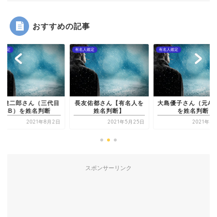
おすすめの記事
人鑑定
有名人鑑定
有名人鑑定
山下健二郎さん（三
JSB）を姓名判
友佑都さん【有名人を
大島優子さん（元AKB）
姓名判断】
を姓名判断
2021年5月25日
2021年10月5日
2021年8
スポンサーリンク