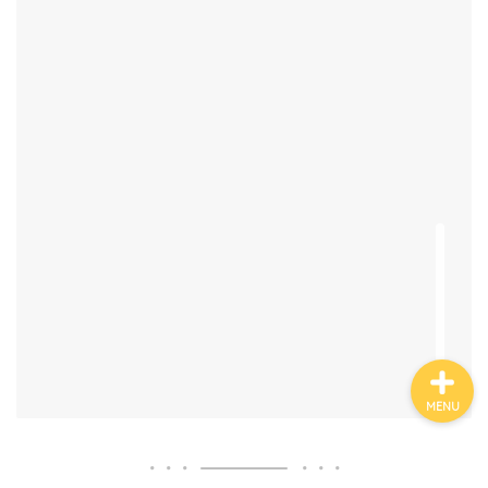
有名人鑑定
姓名判断コラム
他の占い
鑑定士紹介
MENU