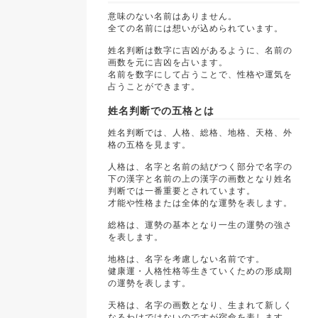
意味のない名前はありません。
全ての名前には想いが込められています。
姓名判断は数字に吉凶があるように、名前の
画数を元に吉凶を占います。
名前を数字にして占うことで、性格や運気を
占うことができます。
姓名判断での五格とは
姓名判断では、人格、総格、地格、天格、外
格の五格を見ます。
人格は、名字と名前の結びつく部分で名字の
下の漢字と名前の上の漢字の画数となり姓名
判断では一番重要とされています。
才能や性格または全体的な運勢を表します。
総格は、運勢の基本となり一生の運勢の強さ
を表します。
地格は、名字を考慮しない名前です。
健康運・人格性格等生きていくための形成期
の運勢を表します。
天格は、名字の画数となり、生まれて新しく
なるわけではないのですが宿命を表します。