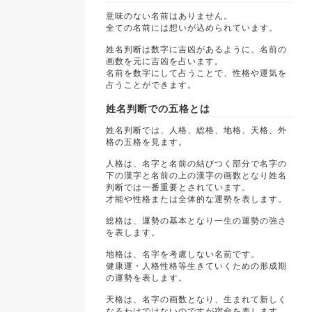
意味のない名前はありません。
全ての名前には想いが込められています。
姓名判断は数字に吉凶があるように、名前の
画数を元に吉凶を占います。
名前を数字にして占うことで、性格や運気を
占うことができます。
姓名判断での五格とは
姓名判断では、人格、総格、地格、天格、外
格の五格を見ます。
人格は、名字と名前の結びつく部分で名字の
下の漢字と名前の上の漢字の画数となり姓名
判断では一番重要とされています。
才能や性格または全体的な運勢を表します。
総格は、運勢の基本となり一生の運勢の強さ
を表します。
地格は、名字を考慮しない名前です。
健康運・人格性格等生きていくための形成期
の運勢を表します。
天格は、名字の画数となり、生まれて新しく
なるわけではないのですが宿命を表します。