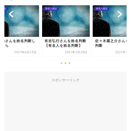
人鑑定
有名人鑑定
有名人鑑定
栗旬さんを姓名判断し
有吉弘行さんを姓名判断
佐々木蔵之介さんを
みたら
【有名人を姓名判断】
判断
2021年6月23日
2021年5月28日
2021年7月
スポンサーリンク
有名人鑑定