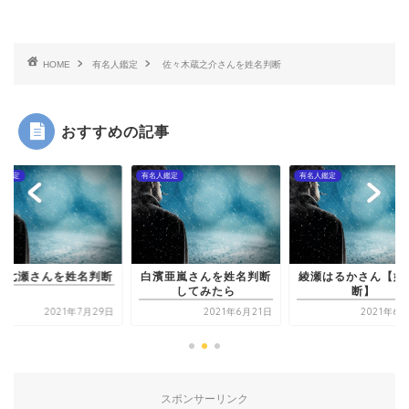
HOME
有名人鑑定
佐々木蔵之介さんを姓名判断
おすすめの記事
人鑑定
有名人鑑定
有名人鑑定
西野七瀬さんを姓名
濱亜嵐さんを姓名判断
綾瀬はるかさん【姓名判
してみたら
断】
2021年6月21日
2021年6月25日
2021年7
スポンサーリンク