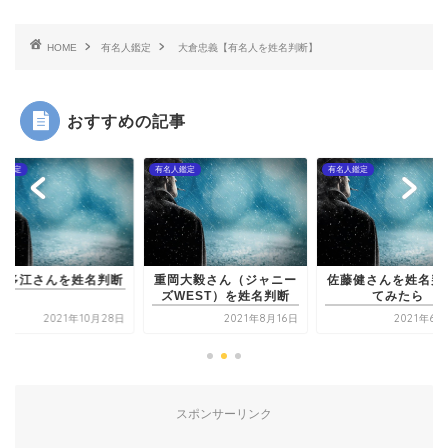
HOME
有名人鑑定
大倉忠義【有名人を姓名判断】
おすすめの記事
人鑑定
有名人鑑定
有名人鑑定
村多江さんを姓名判断
重岡大毅さん（ジャニー
佐藤健さんを姓名判
ズWEST）を姓名判断
てみたら
2021年10月28日
2021年8月16日
2021年6月
スポンサーリンク