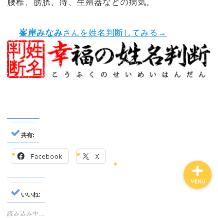
腰椎、膀胱、痔、生殖器などの病気。
峯岸みなみ
さんを姓名判断してみる→
有名人鑑定
姓名判断コラム
他の占い
鑑定士紹介
共有:
Facebook
X
MENU
いいね:
読み込み中…