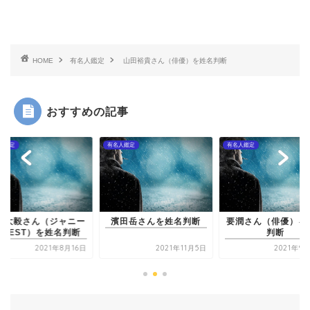
HOME
有名人鑑定
山田裕貴さん（俳優）を姓名判断
おすすめの記事
人鑑定
有名人鑑定
有名人鑑定
重岡大毅さん（ジャ
ズWEST）を姓名
田岳さんを姓名判断
要潤さん（俳優）を姓名
判断
2021年11月5日
2021年9月21日
2021年8