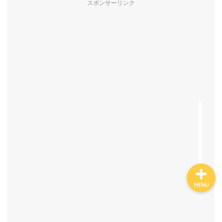
スポンサーリンク
有名人鑑定
姓名判断コラム
他の占い
鑑定士紹介
MENU