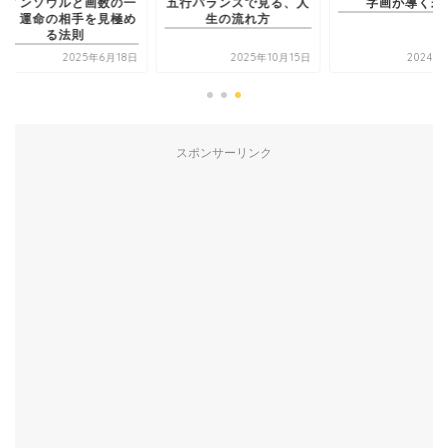
インソウルと画数の一
五行バランスで見る、人
字画が導く未来
：運命の相手を見極め
生の流れ方
る法則
2025年6月18日
2025年10月15日
2024年8月
スポンサーリンク