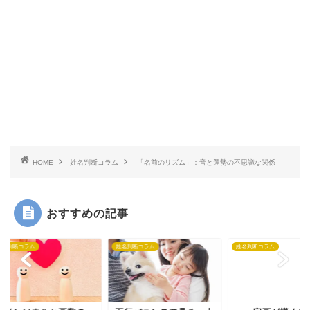
HOME
姓名判断コラム
「名前のリズム」：音と運勢の不思議な関係
おすすめの記事
判断コラム
姓名判断コラム
姓名判断コラム