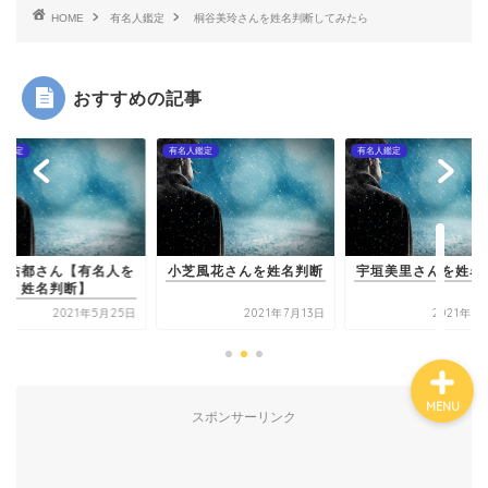
HOME
有名人鑑定
桐谷美玲さんを姓名判断してみたら
有名人鑑定
おすすめの記事
姓名判断コラム
人鑑定
有名人鑑定
有名人鑑定
他の占い
長友佑都さん【有名
鑑定士紹介
姓名判断】
芝風花さんを姓名判断
宇垣美里さんを姓名判断
2021年7月13日
2021年7月14日
2021年5
MENU
スポンサーリンク