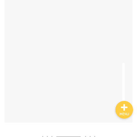
有名人鑑定
姓名判断コラム
他の占い
鑑定士紹介
MENU