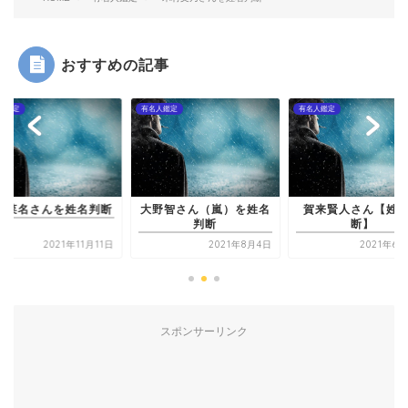
おすすめの記事
人鑑定
有名人鑑定
有名人鑑定
野菜名さんを姓名判断
大野智さん（嵐）を姓名
賀来賢人さん【姓
判断
断】
2021年11月11日
2021年8月4日
2021年6
スポンサーリンク