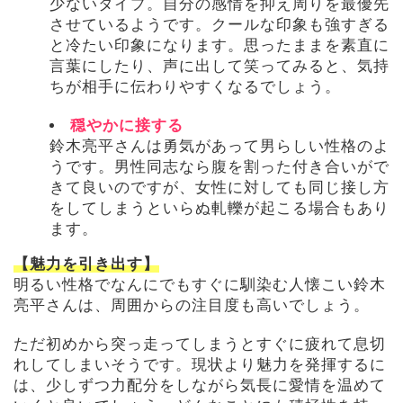
少ないタイプ。自分の感情を抑え周りを最優先
させているようです。クールな印象も強すぎる
と冷たい印象になります。思ったままを素直に
言葉にしたり、声に出して笑ってみると、気持
ちが相手に伝わりやすくなるでしょう。
穏やかに接する
鈴木亮平さんは勇気があって男らしい性格のよ
うです。男性同志なら腹を割った付き合いがで
きて良いのですが、女性に対しても同じ接し方
をしてしまうといらぬ軋轢が起こる場合もあり
ます。
【魅力を引き出す】
明るい性格でなんにでもすぐに馴染む人懐こい鈴木
亮平さんは、周囲からの注目度も高いでしょう。
ただ初めから突っ走ってしまうとすぐに疲れて息切
れしてしまいそうです。現状より魅力を発揮するに
は、少しずつ力配分をしながら気長に愛情を温めて