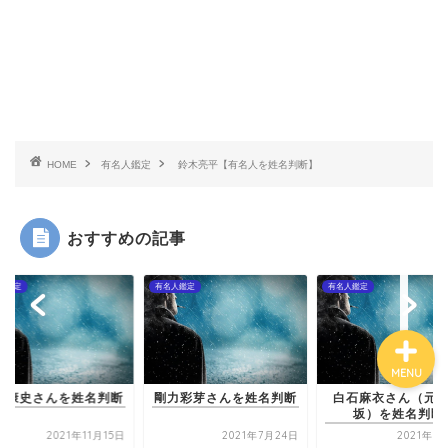
有名人鑑定
姓名判断コラム
HOME
有名人鑑定
鈴木亮平【有名人を姓名判断】
他の占い
おすすめの記事
鑑定士紹介
人鑑定
有名人鑑定
有名人鑑定
MENU
瀬戸康史さんを姓名
力彩芽さんを姓名判断
白石麻衣さん（元乃木
坂）を姓名判断
2021年7月24日
2021年8月18日
2021年11