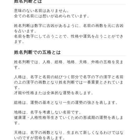
姓名判断とは
意味のない名前はありません。
全ての名前には想いが込められています。
姓名判断は数字に吉凶があるように、名前の画数を元に吉凶
を占います。
名前を数字にして占うことで、性格や運気を占うことができ
ます。
姓名判断での五格とは
姓名判断では、人格、総格、地格、天格、外格の五格を見ま
す。
人格は、名字と名前の結びつく部分で名字の下の漢字と名前
の上の漢字の画数となり姓名判断では一番重要とされていま
す。
才能や性格または全体的な運勢を表します。
総格は、運勢の基本となり一生の運勢の強さを表します。
地格は、名字を考慮しない名前です。
健康運・人格性格等生きていくための形成期の運勢を表しま
す。
天格は、名字の画数となり、生まれて新しくなるわけではな
いのですが宿命を表します。