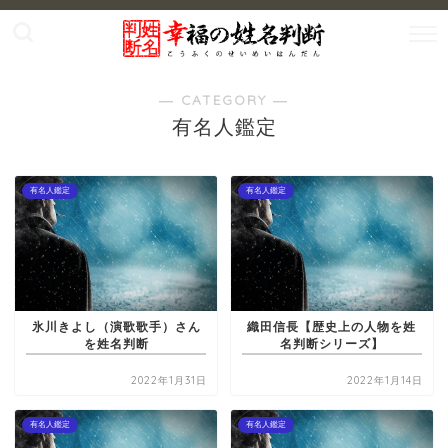
― CATEGORY ―
有名人鑑定
有名人鑑定
有名人鑑定
氷川きよし（演歌歌手）さん
織田信長【歴史上の人物を姓
を姓名判断
名判断シリーズ】
2022年1月31日
2022年1月14日
有名人鑑定
有名人鑑定