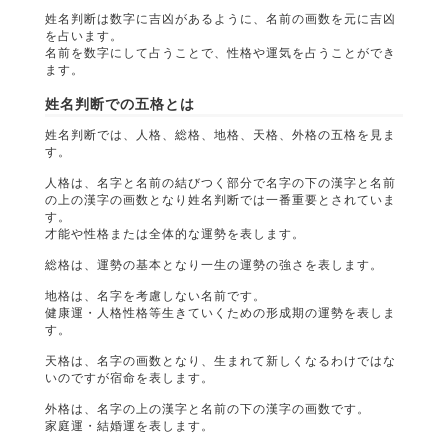
姓名判断は数字に吉凶があるように、名前の画数を元に吉凶
を占います。
名前を数字にして占うことで、性格や運気を占うことができ
ます。
姓名判断での五格とは
姓名判断では、人格、総格、地格、天格、外格の五格を見ま
す。
人格は、名字と名前の結びつく部分で名字の下の漢字と名前
の上の漢字の画数となり姓名判断では一番重要とされていま
す。
才能や性格または全体的な運勢を表します。
総格は、運勢の基本となり一生の運勢の強さを表します。
地格は、名字を考慮しない名前です。
健康運・人格性格等生きていくための形成期の運勢を表しま
す。
天格は、名字の画数となり、生まれて新しくなるわけではな
いのですが宿命を表します。
外格は、名字の上の漢字と名前の下の漢字の画数です。
家庭運・結婚運を表します。