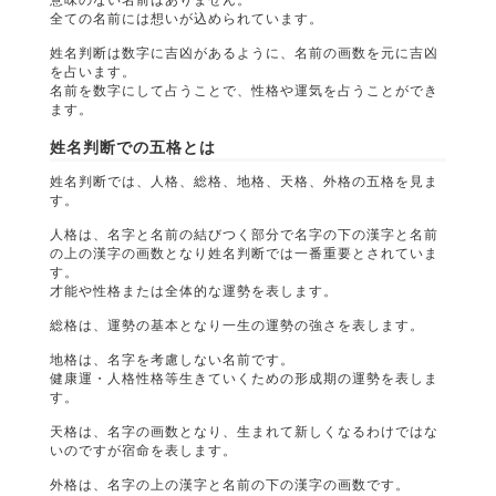
全ての名前には想いが込められています。
姓名判断は数字に吉凶があるように、名前の画数を元に吉凶
を占います。
名前を数字にして占うことで、性格や運気を占うことができ
ます。
姓名判断での五格とは
姓名判断では、人格、総格、地格、天格、外格の五格を見ま
す。
人格は、名字と名前の結びつく部分で名字の下の漢字と名前
の上の漢字の画数となり姓名判断では一番重要とされていま
す。
才能や性格または全体的な運勢を表します。
総格は、運勢の基本となり一生の運勢の強さを表します。
地格は、名字を考慮しない名前です。
健康運・人格性格等生きていくための形成期の運勢を表しま
す。
天格は、名字の画数となり、生まれて新しくなるわけではな
いのですが宿命を表します。
外格は、名字の上の漢字と名前の下の漢字の画数です。