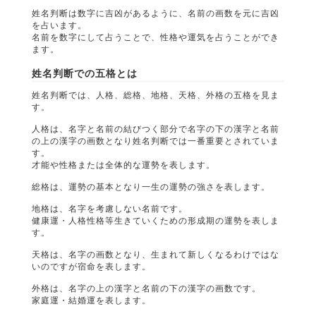
姓名判断は数字に吉凶があるように、名前の画数を元に吉凶
を占います。
名前を数字にして占うことで、性格や運気を占うことができ
ます。
姓名判断での五格とは
姓名判断では、人格、総格、地格、天格、外格の五格を見ま
す。
人格は、名字と名前の結びつく部分で名字の下の漢字と名前
の上の漢字の画数となり姓名判断では一番重要とされていま
す。
才能や性格または全体的な運勢を表します。
総格は、運勢の基本となり一生の運勢の強さを表します。
地格は、名字を考慮しない名前です。
健康運・人格性格等生きていくための形成期の運勢を表しま
す。
天格は、名字の画数となり、生まれて新しくなるわけではな
いのですが宿命を表します。
外格は、名字の上の漢字と名前の下の漢字の画数です。
家庭運・結婚運を表します。