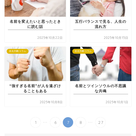
名前を変えたいと思ったとき
五行バランスで見る、人生の
に読む話
流れ方
2025年10月22日
2025年10月15日
姓名判断コラム
姓名判断コラム
“強すぎる名前”が人を遠ざけ
名前とツインソウルの不思議
ることもある
な共鳴
2025年10月8日
2025年10月1日
...
...
1
6
7
8
27