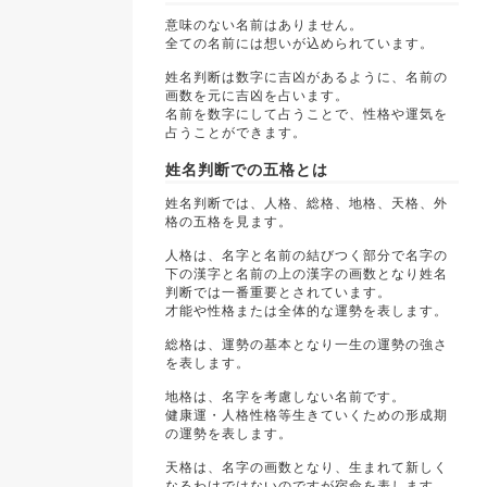
意味のない名前はありません。
全ての名前には想いが込められています。
姓名判断は数字に吉凶があるように、名前の
画数を元に吉凶を占います。
名前を数字にして占うことで、性格や運気を
占うことができます。
姓名判断での五格とは
姓名判断では、人格、総格、地格、天格、外
格の五格を見ます。
人格は、名字と名前の結びつく部分で名字の
下の漢字と名前の上の漢字の画数となり姓名
判断では一番重要とされています。
才能や性格または全体的な運勢を表します。
総格は、運勢の基本となり一生の運勢の強さ
を表します。
地格は、名字を考慮しない名前です。
健康運・人格性格等生きていくための形成期
の運勢を表します。
天格は、名字の画数となり、生まれて新しく
なるわけではないのですが宿命を表します。