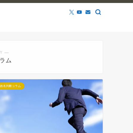
Y ―
ラム
姓名判断コラム