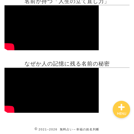
名前が持つ「人生の立て直し力」
有名人鑑定
姓名判断コラム
他の占い
なぜか人の記憶に残る名前の秘密
鑑定士紹介
MENU
2021–2026 無料占い～幸福の姓名判断