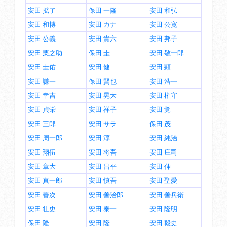
安田 拡了
保田 一隆
安田 和弘
安田 和博
安田 カナ
安田 公寛
安田 公義
安田 貴六
安田 邦子
安田 栗之助
保田 圭
安田 敬一郎
安田 圭佑
安田 健
安田 顕
安田 謙一
保田 賢也
安田 浩一
安田 幸吉
安田 晃大
安田 権守
安田 貞栄
安田 祥子
安田 覚
安田 三郎
安田 サラ
保田 茂
安田 周一郎
安田 淳
安田 純治
安田 翔伍
安田 将吾
安田 庄司
安田 章大
安田 昌平
安田 伸
安田 真一郎
安田 慎吾
安田 聖愛
安田 善次
安田 善治郎
安田 善兵衛
安田 壮史
安田 泰一
安田 隆明
保田 隆
安田 隆
安田 毅史