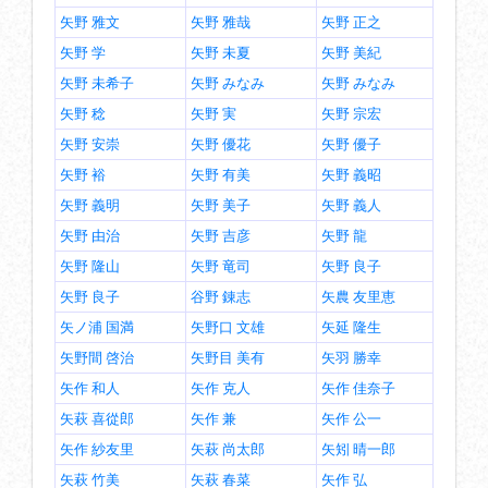
矢野 雅文
矢野 雅哉
矢野 正之
矢野 学
矢野 未夏
矢野 美紀
矢野 未希子
矢野 みなみ
矢野 みなみ
矢野 稔
矢野 実
矢野 宗宏
矢野 安崇
矢野 優花
矢野 優子
矢野 裕
矢野 有美
矢野 義昭
矢野 義明
矢野 美子
矢野 義人
矢野 由治
矢野 吉彦
矢野 龍
矢野 隆山
矢野 竜司
矢野 良子
矢野 良子
谷野 錬志
矢農 友里恵
矢ノ浦 国満
矢野口 文雄
矢延 隆生
矢野間 啓治
矢野目 美有
矢羽 勝幸
矢作 和人
矢作 克人
矢作 佳奈子
矢萩 喜從郎
矢作 兼
矢作 公一
矢作 紗友里
矢萩 尚太郎
矢矧 晴一郎
矢萩 竹美
矢萩 春菜
矢作 弘