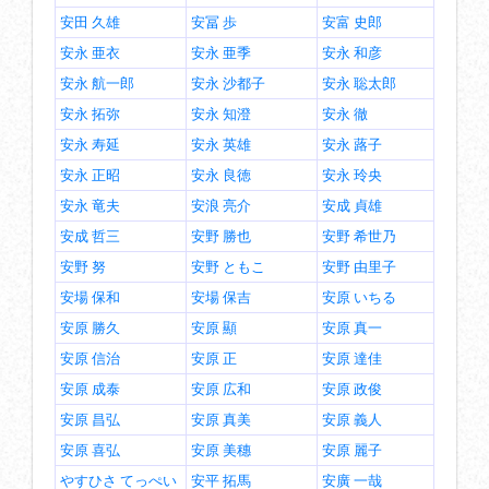
安田 久雄
安冨 歩
安富 史郎
安永 亜衣
安永 亜季
安永 和彦
安永 航一郎
安永 沙都子
安永 聡太郎
安永 拓弥
安永 知澄
安永 徹
安永 寿延
安永 英雄
安永 蕗子
安永 正昭
安永 良徳
安永 玲央
安永 竜夫
安浪 亮介
安成 貞雄
安成 哲三
安野 勝也
安野 希世乃
安野 努
安野 ともこ
安野 由里子
安場 保和
安場 保吉
安原 いちる
安原 勝久
安原 顯
安原 真一
安原 信治
安原 正
安原 達佳
安原 成泰
安原 広和
安原 政俊
安原 昌弘
安原 真美
安原 義人
安原 喜弘
安原 美穗
安原 麗子
やすひさ てっぺい
安平 拓馬
安廣 一哉