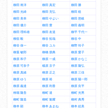
柳田 将洋
柳田 真宏
柳田 勝
柳田 光綺
柳田 充弘
柳田 稔
柳田 美幸
柳田 やよい
柳田 悠岐
柳田 優介
柳田 豊
柳田 義明
柳田 理科雄
柳田 友道
柳平 千代一
柳舘 毅
柳谷 拓哉
柳谷 中
柳谷 保一
柳谷 ユカ
柳野 玲子
柳葉 敏郎
柳橋 朋典
柳原 愛子
柳原 和子
柳原 一成
柳原 かなこ
柳原 可奈子
楊原 京子
柳原 隆弘
柳原 真緒
柳原 正之
柳原 三佳
柳原 ゆう
柳原 裕
柳原 陽一郎
柳原 義達
柳原 利香
柳原 良平
栁堀 隆吾
柳町 達
柳町 光男
柳町 隆造
柳町 魁耀
柳村 典秀
柳本 顕
柳本 あまね
柳本 絵美