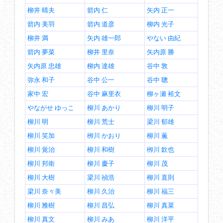
柳井 晴夫
箭内 仁
矢内 正一
箭内 美羽
箭内 道彦
柳内 光子
柳井 満
矢内 雄一郎
やない 由紀
箭内 夢菜
柳井 里奈
矢内原 勝
矢内原 忠雄
柳内 達雄
谷中 敦
弥永 和子
谷中 公一
谷中 聰
家中 宏
谷中 麻里衣
柳ヶ瀬 裕文
やながせ ゆっこ
柳川 あかり
柳川 明子
柳川 明
柳川 荒士
梁川 郁雄
柳川 笑加
栁川 かおり
柳川 薫
柳川 覚治
柳川 和樹
栁川 欽也
柳川 邦衛
柳川 慶子
柳川 茂
柳川 大樹
梁川 禎浩
柳川 直則
梁川 奈々美
柳川 久治
柳川 福三
柳川 雅樹
柳川 昌弘
柳川 真菜
柳川 真文
柳川 みあ
柳川 洋平