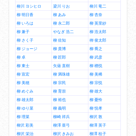
柳川 ヨシヒロ
梁川 りお
柳川 竜二
柳 明日香
柳 あみ
柳 杏奈
柳 いろは
柳 永二郎
柳 英里紗
柳 兼子
やなぎ 浩二
柳 浩太郎
柳 さく子
柳 佐知
栁 俊太郎
柳 ジョージ
柳 貴博
柳 喬之
柳 卓
柳 匠郎
柳 武彦
柳 東士
矢薙 直樹
柳 楢悦
柳 宣宏
柳 満珠雄
柳 美稀
柳 美穂
柳 宗民
柳 宗悦
柳 めぐみ
柳 育崇
柳 雄大
柳 雄太郎
柳 裕也
柳 憂怜
柳 ゆり菜
柳 義明
柳 悦孝
柳 理菜
柳崎 祥兵
柳沢 敦
柳沢 彩美
柳澤 亜弓
柳澤 英子
柳沢 栄治
柳沢 きみお
柳澤 桂子