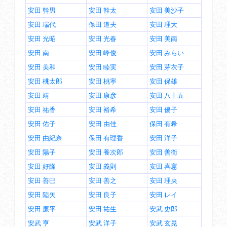
安田 幹男
安田 幹太
安田 美沙子
安田 瑞代
保田 道夫
安田 理大
安田 光昭
安田 光春
安田 美南
安田 南
安田 峰俊
安田 みらい
安田 美和
安田 睦実
安田 芽衣子
安田 桃太郎
安田 桃寧
安田 保雄
安田 靖
安田 康彦
安田 八十五
安田 祐香
安田 裕希
安田 優子
安田 佑子
安田 由佳
保田 有希
安田 由紀奈
保田 有理香
安田 洋子
安田 陽子
安田 養次郎
安田 善衛
安田 好隆
安田 義則
安田 喜憲
安田 善巳
安田 善之
安田 理央
安田 陸矢
安田 良子
安田 レイ
安田 廉平
安田 祐生
安武 史郎
安武 亨
安武 洋子
安武 玄晃