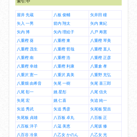
索引:や
屋井 先蔵
八板 俊輔
矢井田 瞳
矢入 一男
箭内 翔太
矢内 東紀
矢内 博
矢内 理絵子
八戸 寿憲
八重樫 葵
八重樫 東
八重樫 琴美
八重樫 茂生
八重樫 哲哉
八重樫 直人
八重樫 南
八重樫 浩
八重樫 正彦
八重樫 幸雄
八重樫 利康
八重倉 孝
八重沢 憲一
八重沢 真美
八重野 充弘
八重畑 由希音
矢尾 一樹
矢尾 喜三郎
八尾 彰一
姚 星彤
八尾 信夫
矢尾 宏
姚 仁喜
矢追 純一
矢追 秀武
矢追 秀彦
矢尾板 賢吉
矢尾板 貞雄
八百板 卓丸
八百板 正
八百板 洋子
八筬 美恵
八尾坂 修
八百谷 冷泉
八乙女 かのん
八乙女 光