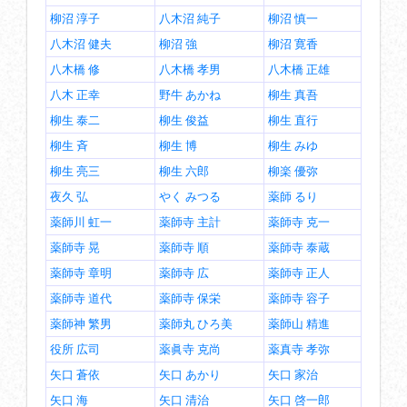
柳沼 淳子
八木沼 純子
柳沼 慎一
八木沼 健夫
柳沼 強
柳沼 寛香
八木橋 修
八木橋 孝男
八木橋 正雄
八木 正幸
野牛 あかね
柳生 真吾
柳生 泰二
柳生 俊益
柳生 直行
柳生 斉
柳生 博
柳生 みゆ
柳生 亮三
柳生 六郎
柳楽 優弥
夜久 弘
やく みつる
薬師 るり
薬師川 虹一
薬師寺 主計
薬師寺 克一
薬師寺 晃
薬師寺 順
薬師寺 泰蔵
薬師寺 章明
薬師寺 広
薬師寺 正人
薬師寺 道代
薬師寺 保栄
薬師寺 容子
薬師神 繁男
薬師丸 ひろ美
薬師山 精進
役所 広司
薬眞寺 克尚
薬真寺 孝弥
矢口 蒼依
矢口 あかり
矢口 家治
矢口 海
矢口 清治
矢口 啓一郎