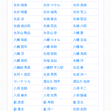
矢作 穂香
矢作 マサル
矢作 美樹
矢作 萌夏
矢作 雄馬
矢作 芳人
矢萩 渉
矢橋 敬吉
矢橋 賢吉
矢橋 徳次郎
矢橋 亮吉
矢橋 六郎
矢筈山 剛志
矢筈山 登
八幡 愛
八幡 篤範
八幡 カオル
八幡 圭祐
八幡 賢司
八幡 幸助
八幡 暁
八幡 淳
矢畑 智裕
八幡 美樹
八幡 美咲
矢端 名結
矢幡 洋
八幡錦 秀尾
八幡野 平八郎
矢花 黎
矢羽々 恵匡
矢原 秀男
矢原 洋一
ヤハラ リカ
屋比久 翔平
屋比久 知奈
八尋 史朗
八尋 敏行
八尋 不二
八尋 麻衣
八尋 光秀
八尋 隆蔵
藪 恵壹
藪 考樹
薮 宏太
藪 重夫
薮 淳一
矢部 史郎