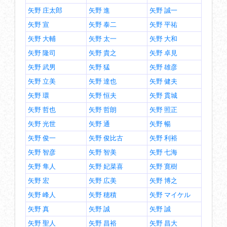
矢野 庄太郎
矢野 進
矢野 誠一
矢野 宣
矢野 泰二
矢野 平祐
矢野 大輔
矢野 太一
矢野 大和
矢野 隆司
矢野 貴之
矢野 卓見
矢野 武男
矢野 猛
矢野 雄彦
矢野 立美
矢野 達也
矢野 健夫
矢野 環
矢野 恒夫
矢野 貫城
矢野 哲也
矢野 哲朗
矢野 照正
矢野 光世
矢野 通
矢野 暢
矢野 俊一
矢野 俊比古
矢野 利裕
矢野 智彦
矢野 智美
矢野 七海
矢野 隼人
矢野 妃菜喜
矢野 寛樹
矢野 宏
矢野 広美
矢野 博之
矢野 峰人
矢野 穂積
矢野 マイケル
矢野 真
矢野 誠
矢野 誠
矢野 聖人
矢野 昌裕
矢野 昌大