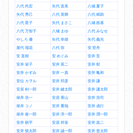
八代 尚宏
矢代 直美
八城 夏子
矢代 秀己
八代 英輝
八代 斌助
八代 星子
矢代 まさこ
八城 政基
八代 万智子
八城 まゆ
八代 みなせ
やしろ 優
矢代 幸雄
矢代 義光
屋代 瑠花
八代 弥
安 世舟
安 直樹
安 めぐみ
安井 至
安井 栄子
安井 英二
安井 郁
安井 かずみ
安井 一真
安井 亀和
安位 カヲル
安井 邦彦
安井 謙
安居 剣一郎
安井 鍵太郎
安井 謙太郎
保井 浩一
安居 香山
安井 浩司
保井 コノ
安井 重哉
安井 成行
保井 俊一郎
安井 淳一郎
安井 潤一郎
安井 順平
安居 祥策
安井 昌二
安井 慎太郎
安井 誠一郎
安井 曾太郎