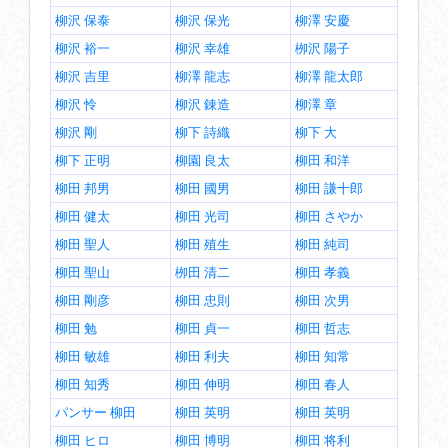
柳沢 保泰
柳沢 保光
柳澤 安慶
柳沢 裕一
柳沢 幸雄
栁沢 陽子
柳沢 吉里
柳澤 龍志
柳澤 龍太郎
柳沢 怜
柳沢 錬造
柳澤 章
柳沢 剛
柳下 詩織
柳下 大
柳下 正明
柳園 良太
柳田 和洋
柳田 邦男
柳田 國男
柳田 謙十郎
柳田 健太
柳田 光司
柳田 さやか
柳田 聖人
柳田 殖生
柳田 純司
柳田 聖山
栁田 清二
柳田 孝義
柳田 剛彦
柳田 忠則
柳田 次男
柳田 勉
柳田 貞一
柳田 哲志
柳田 敏雄
柳田 利夫
柳田 知常
柳田 知秀
柳田 伸明
柳田 春人
パンサー 柳田
柳田 英明
柳田 英明
柳田 ヒロ
柳田 博明
柳田 将利