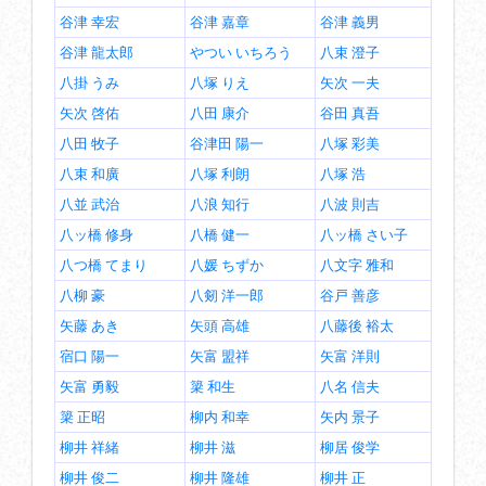
谷津 幸宏
谷津 嘉章
谷津 義男
谷津 龍太郎
やつい いちろう
八束 澄子
八掛 うみ
八塚 りえ
矢次 一夫
矢次 啓佑
八田 康介
谷田 真吾
八田 牧子
谷津田 陽一
八塚 彩美
八束 和廣
八塚 利朗
八塚 浩
八並 武治
八浪 知行
八波 則吉
八ッ橋 修身
八橋 健一
八ッ橋 さい子
八つ橋 てまり
八媛 ちずか
八文字 雅和
八柳 豪
八剱 洋一郎
谷戸 善彦
矢藤 あき
矢頭 高雄
八藤後 裕太
宿口 陽一
矢富 盟祥
矢富 洋則
矢富 勇毅
簗 和生
八名 信夫
簗 正昭
柳内 和幸
矢内 景子
柳井 祥緒
柳井 滋
柳居 俊学
柳井 俊二
柳井 隆雄
柳井 正