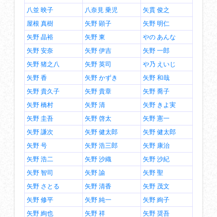
八並 映子
八奈見 乗児
矢貫 俊之
屋根 真樹
矢野 顕子
矢野 明仁
矢野 晶裕
矢野 東
やの あんな
矢野 安奈
矢野 伊吉
矢野 一郎
矢野 猪之八
矢野 英司
や乃 えいじ
矢野 香
矢野 かずき
矢野 和哉
矢野 貴久子
矢野 貴章
矢野 喬子
矢野 橋村
矢野 清
矢野 きよ実
矢野 圭吾
矢野 啓太
矢野 憲一
矢野 謙次
矢野 健太郎
矢野 健太郎
矢野 号
矢野 浩三郎
矢野 康治
矢野 浩二
矢野 沙織
矢野 沙紀
矢野 智司
矢野 諭
矢野 聖
矢野 さとる
矢野 清香
矢野 茂文
矢野 修平
矢野 純一
矢野 絢子
矢野 絢也
矢野 祥
矢野 奨吾