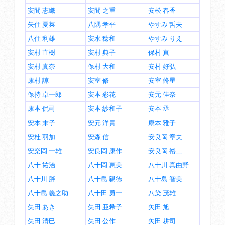
安間 志織
安間 之重
安松 春香
矢住 夏菜
八隅 孝平
やすみ 哲夫
八住 利雄
安水 稔和
やすみ りえ
安村 直樹
安村 典子
保村 真
安村 真奈
保村 大和
安村 好弘
康村 諒
安室 修
安室 脩星
保持 卓一郎
安本 彩花
安元 佳奈
康本 侃司
安本 紗和子
安本 丞
安本 末子
安元 洋貴
康本 雅子
安杜 羽加
安森 信
安良岡 章夫
安楽岡 一雄
安良岡 康作
安良岡 裕二
八十 祐治
八十岡 恵美
八十川 真由野
八十川 胖
八十島 親徳
八十島 智美
八十島 義之助
八十田 勇一
八染 茂雄
矢田 あき
矢田 亜希子
矢田 旭
矢田 清巳
矢田 公作
矢田 耕司