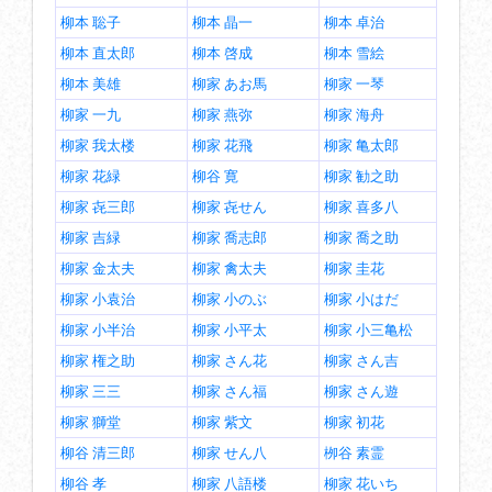
柳本 聡子
柳本 晶一
柳本 卓治
柳本 直太郎
柳本 啓成
柳本 雪絵
柳本 美雄
柳家 あお馬
柳家 一琴
柳家 一九
柳家 燕弥
柳家 海舟
柳家 我太楼
柳家 花飛
柳家 亀太郎
柳家 花緑
柳谷 寛
柳家 勧之助
柳家 㐂三郎
柳家 㐂せん
柳家 喜多八
柳家 吉緑
柳家 喬志郎
柳家 喬之助
柳家 金太夫
柳家 禽太夫
柳家 圭花
柳家 小袁治
柳家 小のぶ
柳家 小はだ
柳家 小半治
柳家 小平太
柳家 小三亀松
柳家 権之助
柳家 さん花
柳家 さん吉
柳家 三三
柳家 さん福
柳家 さん遊
柳家 獅堂
柳家 紫文
柳家 初花
柳谷 清三郎
柳家 せん八
栁谷 素霊
柳谷 孝
柳家 八語楼
柳家 花いち