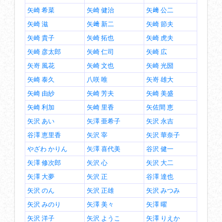
矢崎 希菜
矢崎 健治
矢﨑 公二
矢崎 滋
矢﨑 新二
矢崎 節夫
矢崎 貴子
矢崎 拓也
矢崎 虎夫
矢崎 彦太郎
矢崎 仁司
矢崎 広
矢嵜 風花
矢崎 文也
矢崎 光圀
矢崎 泰久
八咲 唯
矢嵜 雄大
矢崎 由紗
矢崎 芳夫
矢崎 美盛
矢崎 利加
矢崎 里香
矢佐間 恵
矢沢 あい
矢澤 亜希子
矢沢 永吉
谷澤 恵里香
矢沢 宰
矢沢 華奈子
やざわ かりん
矢澤 喜代美
谷沢 健一
矢澤 修次郎
矢沢 心
矢沢 大二
矢澤 大夢
矢沢 正
谷澤 達也
矢沢 のん
矢沢 正雄
矢沢 みつみ
矢沢 みのり
矢澤 美々
矢澤 曜
矢沢 洋子
矢沢 ようこ
矢澤 りえか