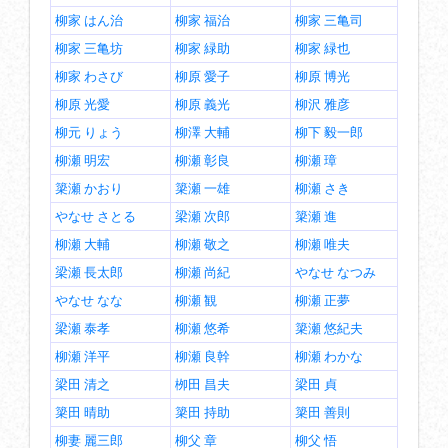
柳家 はん治
柳家 福治
柳家 三亀司
柳家 三亀坊
柳家 緑助
柳家 緑也
柳家 わさび
柳原 愛子
柳原 博光
柳原 光愛
柳原 義光
柳沢 雅彦
柳元 りょう
柳澤 大輔
柳下 毅一郎
柳瀬 明宏
柳瀬 彰良
柳瀬 璋
簗瀬 かおり
簗瀬 一雄
柳瀬 さき
やなせ さとる
梁瀬 次郎
簗瀬 進
柳瀬 大輔
柳瀬 敬之
柳瀬 唯夫
梁瀬 長太郎
柳瀬 尚紀
やなせ なつみ
やなせ なな
柳瀬 観
柳瀬 正夢
梁瀬 泰孝
柳瀬 悠希
簗瀬 悠紀夫
柳瀬 洋平
柳瀬 良幹
柳瀬 わかな
梁田 清之
栁田 昌夫
梁田 貞
簗田 晴助
簗田 持助
簗田 善則
柳妻 麗三郎
柳父 章
柳父 悟