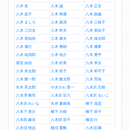
八木 良
八木 誠
八木 正生
八木 昌子
八木 将康
八木 政義
八木 ましろ
八木 真澄
八木 三枝子
八木 三日女
八木 幹夫
八木 美佐子
八木 美知依
八木 康夫
八木 保太郎
八木 康行
八木 勇樹
八木 優希
八木 祐四郎
八木 佑介
八木 勇平
屋宜 由佳
八木 好美
八木 米次
八木 米太朗
八木 依子
八木 莉可子
八木 隆一郎
八木 隆太郎
八木 亮祐
矢木 亮太郎
やぎさわ 景一
八木沢 元樹
八木澤 教司
八木沢 荘六
八木沢 るいこ
八木沢 れいな
矢岸 夏南美
柳下 花恋
八木下 恵介
柳下 大樹
柳下 容子
八木田 麻衣
八木田 宜子
柳沼 行
八木沼 悟志
柳沼 重剛
八木沼 瞬