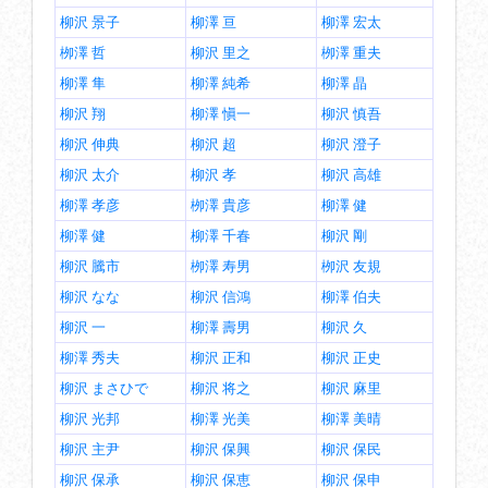
柳沢 景子
柳澤 亘
柳澤 宏太
栁澤 哲
柳沢 里之
栁澤 重夫
柳澤 隼
柳澤 純希
柳澤 晶
柳沢 翔
柳澤 愼一
柳沢 慎吾
柳沢 伸典
柳沢 超
柳沢 澄子
柳沢 太介
柳沢 孝
柳沢 高雄
柳澤 孝彦
栁澤 貴彦
柳澤 健
柳澤 健
柳澤 千春
柳沢 剛
柳沢 騰市
栁澤 寿男
栁沢 友規
柳沢 なな
柳沢 信鴻
柳澤 伯夫
柳沢 一
柳澤 壽男
柳沢 久
柳澤 秀夫
柳沢 正和
柳沢 正史
柳沢 まさひで
柳沢 将之
柳沢 麻里
柳沢 光邦
柳澤 光美
柳澤 美晴
柳沢 主尹
柳沢 保興
柳沢 保民
柳沢 保承
柳沢 保恵
柳沢 保申