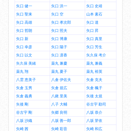
矢口 健一
矢口 洪一
矢口 史靖
矢口 聖来
矢口 空
山本 素石
矢口 高雄
矢口 孝次郎
矢口 達
矢口 哲朗
矢口 照夫
矢口 昇
矢口 新
矢口 博康
矢口 真里
矢口 幸彦
矢口 陽子
矢口 芳生
矢口 以文
矢口 凛香
矢久保 考介
矢久保 美緒
薬丸 兼慶
薬丸 兼義
薬丸 翔
薬丸 夏子
薬丸 裕英
八雲 恵美子
八倉 伊佐夫
矢倉 克夫
矢倉 玉男
矢倉 規広
矢倉 楓子
矢倉 義勇
八鍬 里美
矢後 太規
矢後 剛
八子 大輔
谷古宇 勘司
谷古宇 剛
矢郷 良明
八坂 恭介
八坂 沙織
八坂 善一郎
八坂 芽依
矢崎 茜
矢崎 彩音
矢崎 和広