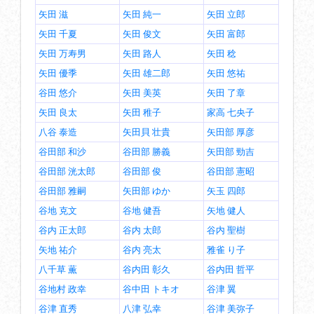
矢田 滋
矢田 純一
矢田 立郎
矢田 千夏
矢田 俊文
矢田 富郎
矢田 万寿男
矢田 路人
矢田 稔
矢田 優季
矢田 雄二郎
矢田 悠祐
谷田 悠介
矢田 美英
矢田 了章
矢田 良太
矢田 稚子
家高 七央子
八谷 泰造
矢田貝 壮貴
矢田部 厚彦
谷田部 和沙
谷田部 勝義
矢田部 勁吉
谷田部 洸太郎
谷田部 俊
谷田部 憲昭
谷田部 雅嗣
矢田部 ゆか
矢玉 四郎
谷地 克文
谷地 健吾
矢地 健人
谷内 正太郎
谷内 太郎
谷内 聖樹
矢地 祐介
谷内 亮太
雅雀 り子
八千草 薫
谷内田 彰久
谷内田 哲平
谷地村 政幸
谷中田 トキオ
谷津 翼
谷津 直秀
八津 弘幸
谷津 美弥子