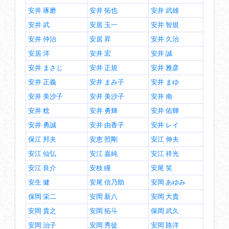
安井 琢磨
安井 拓也
安井 武雄
安井 武
安居 玉一
安井 智規
安井 仲治
安居 昇
安井 久治
安居 洋
安井 宏
安井 誠
安井 まさじ
安井 正規
安井 雅彦
安井 正義
安井 まみ子
安井 まゆ
安井 美沙子
安井 美沙子
安井 南
安井 稔
安井 勇輝
安井 佑輝
安井 勇誠
安井 由香子
安井 レイ
保江 邦夫
安恵 照剛
安江 伸夫
安江 仙弘
安江 嘉純
安江 祥光
安江 良介
安枝 瞳
安尾 笑
安生 健
安尾 信乃助
安岡 あゆみ
保岡 栄二
安岡 新八
安岡 大貴
安岡 貴之
安岡 拓斗
保岡 武久
安岡 治子
安岡 秀徒
安岡 路洋