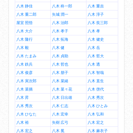
八木 静佳
八木 柊一郎
八木 重吉
八木 重二郎
矢城 潤一
八木 淳子
屋宜 照悟
八木 治郎
八木 奘三郎
八木 大介
八木 孝子
八木 孝
八木 隆行
八木 拓海
八木 健史
八木 毅
八木 健
八木 岳
八木 たまみ
八木 貞助
八木 哲大
八木 鉄兵
八木 哲也
八木 透
八木 俊彦
八木 朋子
八木 智哉
八木 寅次郎
八木 菜緒
八木 直生
八木 菜摘
八木 菜々花
八木 啓代
八木 昇
八木 日出雄
八木 秀次
八木 秀次
八木 仁志
八木 ひとみ
八木 ひなた
八木 宏幸
八木 弘和
八木 裕
矢樹 広弓
八木 宏之
八木 宏之
八木 冕
八木 麻衣子