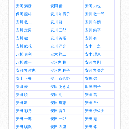
安岡 満彦
安岡 優
安岡 力也
保岡 龍斗
安川 加壽子
安川 敬一郎
安川 敬二
安川 賢
安川 午朗
安川 定男
安川 三郎
安川 純平
安川 徹
安川 英昭
安川 有
安川 結花
安川 洋介
安木 一之
八杉 貞利
安木 祥二
安木 理恵
八杉 龍一
安河内 将
安河内 剛
安河内 哲也
安河内 程子
安河内 央之
安士 正夫
安士 百合野
安嶋 弥
安田 愛
安田 あきえ
田澤 明子
安田 暁
安田 朗
安田 篤
安田 敦
安田 絢恵
安田 章生
安田 彩乃
安田 育生
安田 伊佐夫
安田 一郎
安田 一郎
安田 巌
安田 暎胤
安田 衣里
安田 修