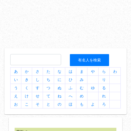
有名人を検索
あ
か
さ
た
な
は
ま
や
ら
わ
い
き
し
ち
に
ひ
み
り
う
く
す
つ
ぬ
ふ
む
ゆ
る
え
け
せ
て
ね
へ
め
れ
お
こ
そ
と
の
ほ
も
よ
ろ