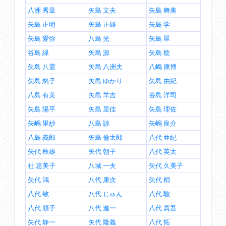
八洲 秀章
矢島 文夫
矢島 舞美
矢島 正明
矢島 正雄
矢島 学
矢島 愛弥
八島 光
矢島 翠
谷島 緑
矢島 源
矢島 稔
矢島 八雲
矢島 八洲夫
八嶋 康博
矢島 悠子
矢島 ゆかり
矢島 由紀
八島 有美
矢島 羊吉
谷島 洋司
矢島 陽平
矢島 里佳
矢島 理佐
矢嶋 里紗
八島 諒
矢嶋 良介
八島 義郎
矢島 倫太郎
八代 亜紀
矢代 秋雄
矢代 朝子
八代 英太
社 恵美子
八城 一夫
矢代 久美子
矢代 鴻
八代 康次
矢代 梢
八代 敏
八代 じゅん
八代 駿
八代 順子
八代 進一
八代 真吾
矢代 静一
矢代 隆義
八代 拓