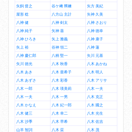
矢飼 督之
谷ケ﨑 照雄
矢方 美紀
屋形 稔
八方山 主計
矢神 久美
八神 健
八神 剣太
八神 さおり
八神 純子
矢神 葵
八神 徳幸
八神 ひろき
矢上 雅義
八神 康子
矢上 裕
谷神 領二
八神 蓮
八神 慶仁郎
八柄 堅一
矢川 元基
矢川 徳光
八木 秋香
八木 あかね
八木 あき
八木 亜希子
八木 明人
八木 あずさ
八木 彩香
八木 アリサ
八木 一郎
八木 瑛美莉
八木 一夫
八木 一夫
八木 一男
八木 克正
八木 かなえ
八木 紀一郎
八木 國之
八木 健三
八木 幸二
八木 光生
八木 沙季
八木 早希
八木 佐吉
山羊 智詞
八木 栞
八木 茂