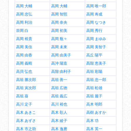
高岡 大輔
高岡 大輔
高岡 唯一郎
高岡 忠弘
高岡 智照
高岡 寿成
高岡 利治
高岡 奈央
高岡 なつき
崇岡 白
高岡 初美
高岡 秀行
高岡 裕貴
高岡 瓶々
高岡 まゆみ
高岡 美佳
高岡 未來
高岡 美智子
高岡 由香
高岡 由美子
高丘 陽平
高岡 義晴
高沖 陽造
髙階 恵美子
高貝 弘也
高階 由利子
高垣 彩陽
高垣 勝次郎
高垣 善一
高垣 忠一郎
高垣 寅次郎
高垣 広徳
高垣 松雄
高垣 葵
高垣 義広
高垣 麗子
高川 定子
高川 裕也
高木 明郎
高木 あきこ
髙木 彰人
高樹 あすか
高木 あずさ
高木 綾子
高木 功
高木 市之助
高木 逸磨
高木 英一