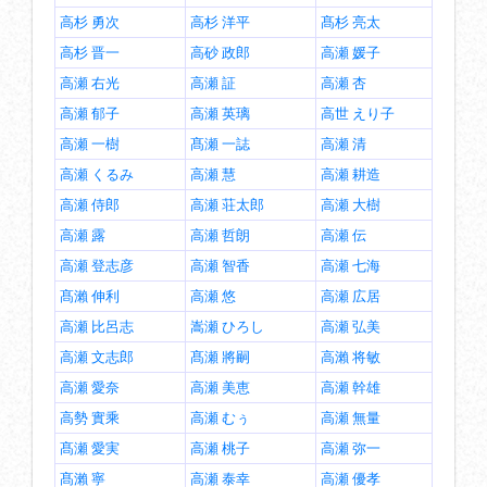
高杉 勇次
高杉 洋平
髙杉 亮太
高杉 晋一
高砂 政郎
高瀬 媛子
高瀬 右光
高瀬 証
高瀬 杏
高瀬 郁子
高瀬 英璃
高世 えり子
高瀬 一樹
髙瀬 一誌
高瀬 清
高瀬 くるみ
高瀬 慧
高瀬 耕造
高瀬 侍郎
高瀬 荘太郎
高瀬 大樹
高瀬 露
高瀬 哲朗
高瀬 伝
高瀬 登志彦
高瀬 智香
高瀬 七海
髙瀨 伸利
高瀬 悠
高瀬 広居
高瀬 比呂志
嵩瀬 ひろし
高瀬 弘美
高瀬 文志郎
髙瀬 將嗣
高瀨 将敏
高瀬 愛奈
高瀬 美恵
高瀬 幹雄
高勢 實乘
高瀬 むぅ
高瀬 無量
髙瀬 愛実
高瀬 桃子
高瀬 弥一
髙瀨 寧
高瀬 泰幸
高瀬 優孝