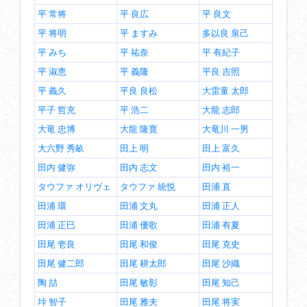
平 常将
平 良広
平 良文
平 将明
平 ますみ
多以良 泉己
平 みち
平 祐奈
平 有紀子
平 淑恵
平 義隆
平良 吉照
平 義久
平良 良松
大雷童 太郎
平子 哲充
平 浩二
大龍 志郎
大竜 忠博
大龍 隆寛
大竜川 一男
大六野 秀畝
田上 明
田上 富久
田内 健弥
田内 志文
田内 裕一
タウファ オリヴェ
タウファ 統悦
田浦 直
田浦 環
田浦 文丸
田浦 正人
田浦 正巳
田浦 優歌
田浦 有夏
田尾 壱良
田尾 和俊
田尾 克史
田尾 健二郎
田尾 耕太郎
田尾 沙織
陶 喆
田尾 敏彰
田尾 知己
垰 智子
田尾 雅夫
田尾 将実