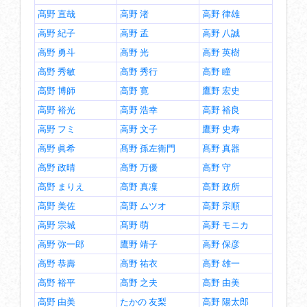
髙野 直哉
高野 渚
高野 律雄
高野 紀子
高野 孟
高野 八誠
高野 勇斗
高野 光
高野 英樹
高野 秀敏
高野 秀行
高野 瞳
高野 博師
高野 寛
鷹野 宏史
高野 裕光
高野 浩幸
高野 裕良
高野 フミ
高野 文子
鷹野 史寿
高野 眞希
髙野 孫左衛門
髙野 真器
高野 政晴
高野 万優
高野 守
高野 まりえ
高野 真凜
高野 政所
高野 美佐
高野 ムツオ
高野 宗順
高野 宗城
髙野 萌
高野 モニカ
高野 弥一郎
鷹野 靖子
高野 保彦
高野 恭壽
高野 祐衣
高野 雄一
高野 裕平
高野 之夫
高野 由美
高野 由美
たかの 友梨
高野 陽太郎