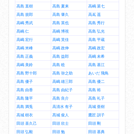
高島 直樹
高島 夏来
高嶋 菜七
高島 規郎
高島 肇久
高嶌 遥
高嶋 秀武
髙島 英也
高島 秀行
髙嶋 仁
高嶋 博視
高島 弘光
高嶋 宏行
高嶋 芙佳
高島 平蔵
高嶋 米峰
高嶋 政伸
髙嶋 政宏
高島 正義
高島 益郎
高嶋 未希
高嶋 美鈴
高島 稔
高島 基江
髙島 野十郎
高島 弥之助
あいだ 飛鳥
高島 優子
高嶋 雄三郎
高島 優二
高島 由香
高島 由紀子
高島 裕
高島 隆平
高島 良介
高島 礼子
高島 満兎
高清水 有子
高城 亜樹
高城 樹衣
髙城 俊人
鷹匠 訓子
田頭 喜久己
田頭 欣士
田頭 剛
田頭 弘毅
田頭 勉
田頭 基典