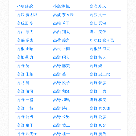
小鳥遊 恋
小鳥遊 楓
高浪 歩未
高浪 慶太郎
高波 奈々未
高波 文一
高成田 享
高輪 芳子
高仁 秀治
高西 淳夫
高西 翔太
鷹西 美佳
高錦 昭應
髙荷 義之
たかね 吹々己
高根 正昭
高根 正樹
高根沢 威夫
高根澤 力
髙野 昭夫
高野 彬夫
高野 洸
髙野 麻美
高野 綾
高野 朱華
高野 苺
高野 岩三郎
高乃 麗
高野 悦子
高野 音彦
高野 价司
高野 和隆
高野 一彦
高野 一裕
高野 和馬
鷹野 和美
高野 一哉
高野 勝正
高野 喜久雄
高野 公男
高野 公男
高野 公彦
高野 京子
髙野 恭二
高野 京介
髙野 久美子
高野 桂一
高野 慶治