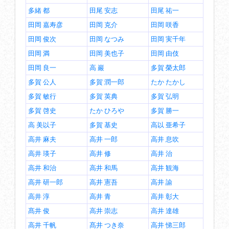
多緒 都
田尾 安志
田尾 祐一
田岡 嘉寿彦
田岡 克介
田岡 咲香
田岡 俊次
田岡 なつみ
田岡 実千年
田岡 満
田岡 美也子
田岡 由伎
田岡 良一
高 巖
多賀 榮太郎
多賀 公人
多賀 潤一郎
たか たかし
多賀 敏行
多賀 英典
多賀 弘明
多賀 啓史
たか ひろや
多賀 勝一
高 美以子
多賀 基史
高以 亜希子
高井 麻夫
高井 一郎
高井 息吹
高井 瑛子
高井 修
高井 治
高井 和治
高井 和馬
高井 観海
高井 研一郎
高井 憲吾
高井 諭
高井 淳
高井 青
高井 彰大
髙井 俊
高井 崇志
高井 達雄
高井 千帆
髙井 つき奈
高井 悌三郎