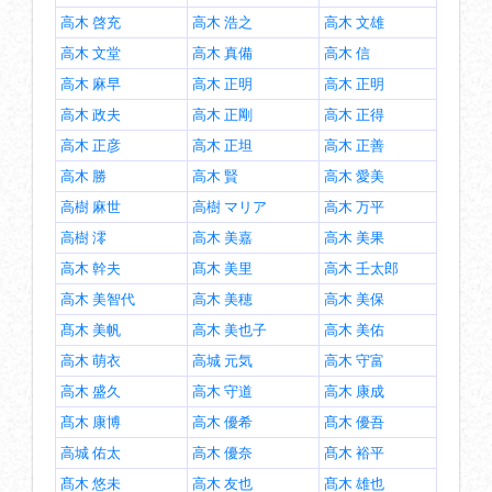
高木 啓充
高木 浩之
高木 文雄
高木 文堂
高木 真備
高木 信
高木 麻早
高木 正明
高木 正明
高木 政夫
高木 正剛
高木 正得
高木 正彦
高木 正坦
高木 正善
高木 勝
高木 賢
高木 愛美
高樹 麻世
高樹 マリア
高木 万平
高樹 澪
高木 美嘉
高木 美果
高木 幹夫
髙木 美里
高木 壬太郎
高木 美智代
高木 美穂
高木 美保
髙木 美帆
高木 美也子
高木 美佑
高木 萌衣
高城 元気
高木 守富
高木 盛久
高木 守道
高木 康成
髙木 康博
高木 優希
髙木 優吾
高城 佑太
高木 優奈
髙木 裕平
髙木 悠未
高木 友也
髙木 雄也