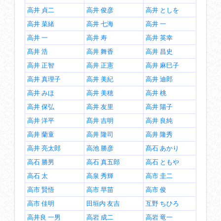
高井 貞二
高井 俊彦
高井 としを
高井 菜緒
高井 七海
高井 一
高井 一
高井 寿
高井 英幸
髙井 浩
高井 舞香
高井 昌史
高井 正智
高井 正憲
高井 麻巳子
高井 真理子
高井 美紀
高井 迪郎
高井 みほ
高井 美穂
高井 桃
高井 保弘
高井 友里
高井 陽子
高井 洋平
髙井 吉明
高井 良純
高井 蘭童
高井 隆司
高井 隆秀
高井 亮太郎
高池 勝彦
髙石 あかり
高石 勝男
高石 真五郎
高石 ともや
高石 太
高泉 秀輝
高市 圭二
高市 賢悟
高市 早苗
高市 俊
高市 佳明
田垣内 友吉
互野 ちひろ
高井良 一男
高岩 成二
高岩 竜一