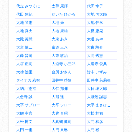
代走 みつくに
太尊 康輝
代田 幸子
代田 建紀
だいた ひかる
大地 丙太郎
太地 琴恵
大地 舜
大地 伸永
大地 真央
大地 康雄
大徹 忠晃
大殿 英武
大東 あき
大道 あや
大道 健二
泰道 三八
大東 駿介
大藤 晋司
大東 敏治
大同 秀憲
大塔 正明
大道寺 小三郎
大道寺 俊典
大徳 絵里
台所 おさん
対中 いずみ
タイナカ 彩智
田井中 啓彰
田井中 茉莉亜
大納川 憲治
大仁 邦彌
大日 琳太郎
大念寺 誠
大飛 進
大飛翔 誠志
大平 サブロー
大平 シロー
大平 まさひこ
大鵬 幸喜
大豊 泰昭
大松 桂右
大松 博文
大真鶴 健司
大門 和彦
大門 一也
大門 果琳
大門 毅