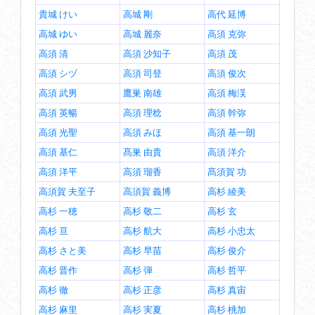
貴城 けい
高城 剛
高代 延博
高城 ゆい
高城 麗奈
高須 克弥
高須 清
高須 沙知子
高須 茂
高須 シヅ
高須 司登
高須 俊次
高須 武男
鷹巣 南雄
高須 梅渓
高須 英暢
高須 理稔
高須 幹弥
高須 光聖
高須 みほ
高須 基一朗
高須 基仁
髙巣 由貴
高須 洋介
高須 洋平
高須 瑠香
髙須賀 功
高須賀 夫至子
高須賀 義博
高杉 綾美
高杉 一穂
高杉 敬二
高杉 玄
高杉 亘
高杉 航大
高杉 小忠太
高杉 さと美
高杉 早苗
高杉 俊介
高杉 晋作
高杉 弾
高杉 哲平
高杉 徹
高杉 正彦
高杉 真宙
高杉 麻里
高杉 実夏
高杉 桃加