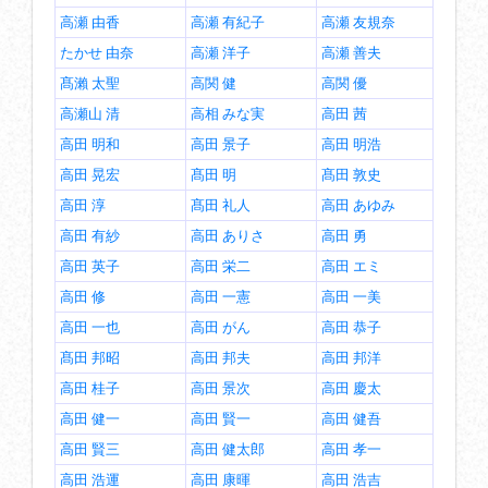
高瀬 由香
高瀬 有紀子
高瀬 友規奈
たかせ 由奈
高瀬 洋子
高瀬 善夫
髙瀨 太聖
高関 健
高関 優
高瀬山 清
高相 みな実
高田 茜
高田 明和
高田 景子
高田 明浩
高田 晃宏
髙田 明
髙田 敦史
高田 淳
髙田 礼人
高田 あゆみ
高田 有紗
高田 ありさ
高田 勇
高田 英子
高田 栄二
高田 エミ
高田 修
高田 一憲
高田 一美
高田 一也
高田 がん
高田 恭子
髙田 邦昭
高田 邦夫
高田 邦洋
高田 桂子
高田 景次
高田 慶太
高田 健一
高田 賢一
高田 健吾
高田 賢三
高田 健太郎
高田 孝一
高田 浩運
高田 康暉
高田 浩吉