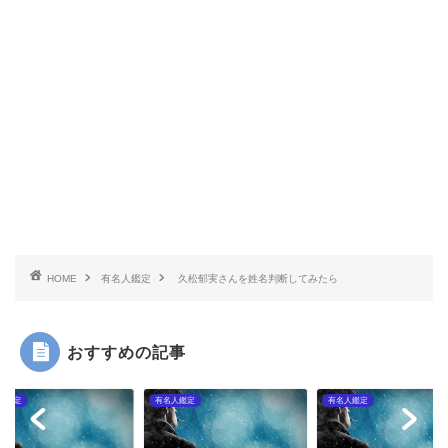
HOME
有名人鑑定
久松郁実さんを姓名判断してみたら
おすすめの記事
人鑑定
有名人鑑定
有名人鑑定