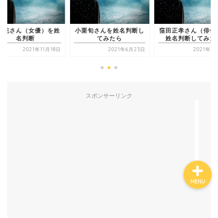
杉咲花さん（女優）
名判断
栗旬さんを姓名判断し
窪田正孝さん（俳優）を
有名人鑑定
てみたら
姓名判断してみたら
2021年6月23日
2021年10月7日
2021年11
姓名判断コラム
他の占い
スポンサーリンク
鑑定士紹介
MENU