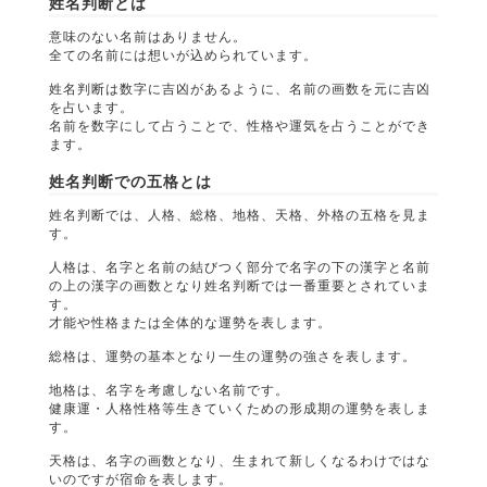
姓名判断とは
意味のない名前はありません。
全ての名前には想いが込められています。
姓名判断は数字に吉凶があるように、名前の画数を元に吉凶
を占います。
名前を数字にして占うことで、性格や運気を占うことができ
ます。
姓名判断での五格とは
姓名判断では、人格、総格、地格、天格、外格の五格を見ま
す。
人格は、名字と名前の結びつく部分で名字の下の漢字と名前
の上の漢字の画数となり姓名判断では一番重要とされていま
す。
才能や性格または全体的な運勢を表します。
総格は、運勢の基本となり一生の運勢の強さを表します。
地格は、名字を考慮しない名前です。
健康運・人格性格等生きていくための形成期の運勢を表しま
す。
天格は、名字の画数となり、生まれて新しくなるわけではな
いのですが宿命を表します。