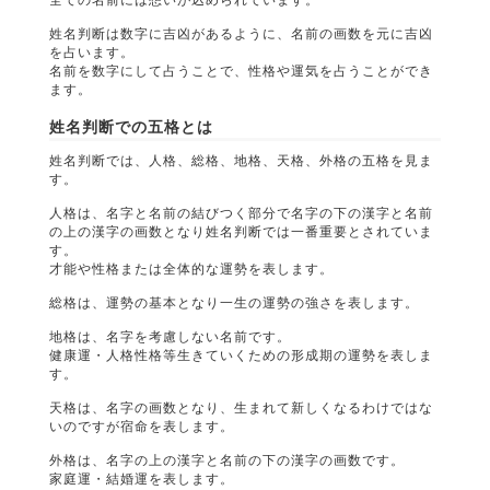
姓名判断は数字に吉凶があるように、名前の画数を元に吉凶
を占います。
名前を数字にして占うことで、性格や運気を占うことができ
ます。
姓名判断での五格とは
姓名判断では、人格、総格、地格、天格、外格の五格を見ま
す。
人格は、名字と名前の結びつく部分で名字の下の漢字と名前
の上の漢字の画数となり姓名判断では一番重要とされていま
す。
才能や性格または全体的な運勢を表します。
総格は、運勢の基本となり一生の運勢の強さを表します。
地格は、名字を考慮しない名前です。
健康運・人格性格等生きていくための形成期の運勢を表しま
す。
天格は、名字の画数となり、生まれて新しくなるわけではな
いのですが宿命を表します。
外格は、名字の上の漢字と名前の下の漢字の画数です。
家庭運・結婚運を表します。