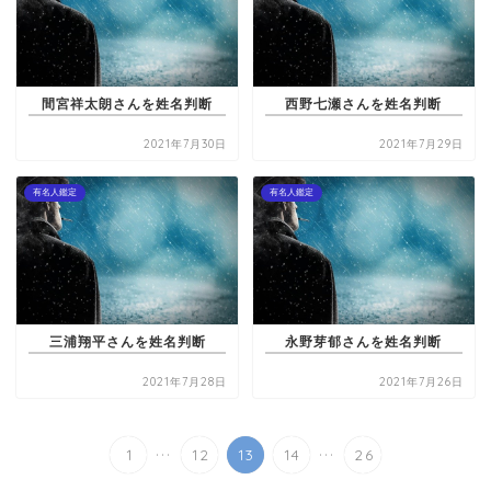
間宮祥太朗さんを姓名判断
西野七瀬さんを姓名判断
2021年7月30日
2021年7月29日
有名人鑑定
有名人鑑定
三浦翔平さんを姓名判断
永野芽郁さんを姓名判断
2021年7月28日
2021年7月26日
...
...
1
12
13
14
26