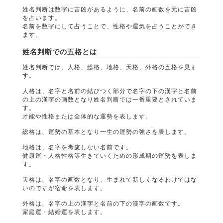
姓名判断は数字に吉凶があるように、名前の画数を元に吉凶
を占います。
名前を数字にして占うことで、性格や運気を占うことができ
ます。
姓名判断での五格とは
姓名判断では、人格、総格、地格、天格、外格の五格を見ま
す。
人格は、名字と名前の結びつく部分で名字の下の漢字と名前
の上の漢字の画数となり姓名判断では一番重要とされていま
す。
才能や性格または全体的な運勢を表します。
総格は、運勢の基本となり一生の運勢の強さを表します。
地格は、名字を考慮しない名前です。
健康運・人格性格等生きていくための形成期の運勢を表しま
す。
天格は、名字の画数となり、生まれて新しくなるわけではな
いのですが宿命を表します。
外格は、名字の上の漢字と名前の下の漢字の画数です。
家庭運・結婚運を表します。