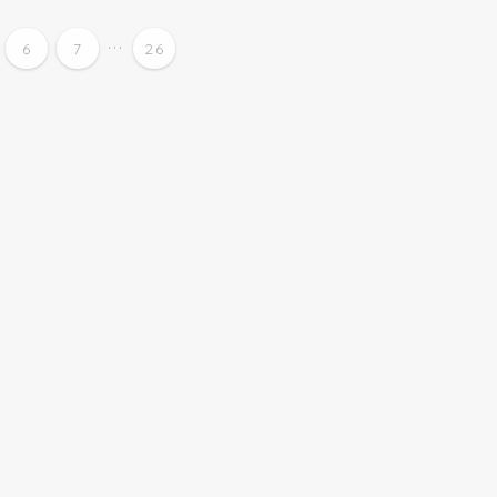
...
6
7
26