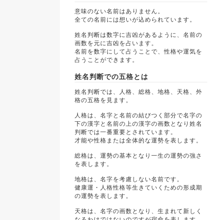
意味のない名前はありません。
全ての名前には想いが込められています。
姓名判断は数字に吉凶があるように、名前の
画数を元に吉凶を占います。
名前を数字にして占うことで、性格や運気を
占うことができます。
姓名判断での五格とは
姓名判断では、人格、総格、地格、天格、外
格の五格を見ます。
人格は、名字と名前の結びつく部分で名字の
下の漢字と名前の上の漢字の画数となり姓名
判断では一番重要とされています。
才能や性格または全体的な運勢を表します。
総格は、運勢の基本となり一生の運勢の強さ
を表します。
地格は、名字を考慮しない名前です。
健康運・人格性格等生きていくための形成期
の運勢を表します。
天格は、名字の画数となり、生まれて新しく
なるわけではないのですが宿命を表します。