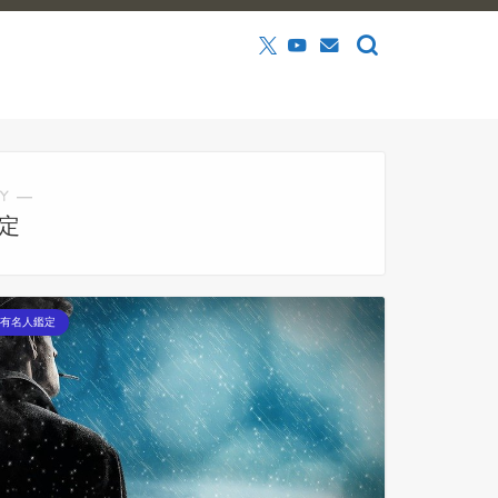
Y ―
定
有名人鑑定