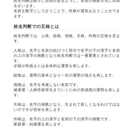
姓名判断は数字に吉凶があるように、名前の画数を元に吉凶
を占います。
名前を数字にして占うことで、性格や運気を占うことができ
ます。
姓名判断での五格とは
姓名判断では、人格、総格、地格、天格、外格の五格を見ま
す。
人格は、名字と名前の結びつく部分で名字の下の漢字と名前
の上の漢字の画数となり姓名判断では一番重要とされていま
す。
才能や性格または全体的な運勢を表します。
総格は、運勢の基本となり一生の運勢の強さを表します。
地格は、名字を考慮しない名前です。
健康運・人格性格等生きていくための形成期の運勢を表しま
す。
天格は、名字の画数となり、生まれて新しくなるわけではな
いのですが宿命を表します。
外格は、名字の上の漢字と名前の下の漢字の画数です。
家庭運・結婚運を表します。