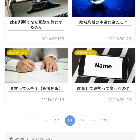
姓名判断でなぜ画数を気にす
姓名判断は本当に当たる？
るのか
2021年5月17日
2021年5月17日
姓名判断コラム
姓名判断コラム
名前って大事？【姓名判断】
改名して運勢って変わるの？
2021年5月11日
2021年5月10日
...
...
1
22
23
24
27
HOME
姓名判断コラム