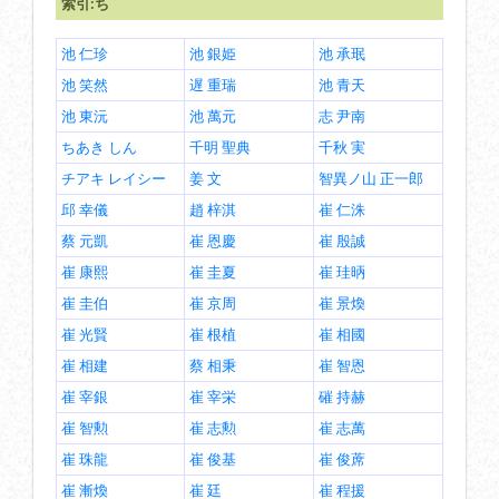
索引:ち
池 仁珍
池 銀姫
池 承珉
池 笑然
遅 重瑞
池 青天
池 東沅
池 萬元
志 尹南
ちあき しん
千明 聖典
千秋 実
チアキ レイシー
姜 文
智異ノ山 正一郎
邱 幸儀
趙 梓淇
崔 仁洙
蔡 元凱
崔 恩慶
崔 殷誠
崔 康熙
崔 圭夏
崔 珪昞
崔 圭伯
崔 京周
崔 景煥
崔 光賢
崔 根植
崔 相國
崔 相建
蔡 相秉
崔 智恩
崔 宰銀
崔 宰栄
磪 持赫
崔 智勲
崔 志勲
崔 志萬
崔 珠龍
崔 俊基
崔 俊蓆
崔 漸煥
崔 廷
崔 程援