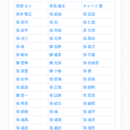
茶畑 るり
茶花 健太
チャベス 愛
茶本 繁正
張 韶涵
張 芸謀
張 芸洋
張 也
張 仁煥
張 叔平
張 外龍
章 文琪
張 洹三
張 元準
張 禹珍
張 雄
陳 冠希
張 嘉児
張 敬珍
陳 健星
張 可森
陳 慧琳
陳 光栄
張 佐緒里
張 潔雯
陳 小春
張 傑
張 在仲
張 哲瀚
張 喜燕
張 庭源
張 正煥
張 鍾勲
陳 晋一
張 誌家
常 思思
張 秀英
張 碩元
張 錫熙
張 碩煥
張 城
張 成宇
張 成禹
張 成国
張 成沢
張 成道
張 盛好
張 成民