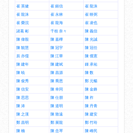
崔 英健
崔 鎔信
崔 龍洙
崔 龍洙
崔 永林
崔 映弼
崔 榮浣
崔 龍海
崔 凌也
諸葛 彬
千枝 奈々
陳 義信
陳 偉殷
陳 嘉樺
陳 光誠
陳 観慧
陳 冠宇
陳 冠任
辰 亦儒
陳 江華
陳 傑憲
陳 建年
陳 建斌
鍾 承祐
陳 暁
陳 昌源
陳 数
陳 俊秀
陳 喬恩
鄭 元暢
陳 信安
陳 幸同
陳 金鋒
陳 思思
陳 仕朋
陳 祚
陳 涛
陳 道明
陳 丹青
陳 之漢
陳 致遠
陳 建安
鄭 昌明
鄭 展龍
鄭 竹玲
陳 楠
陳 念琴
陳 峰民