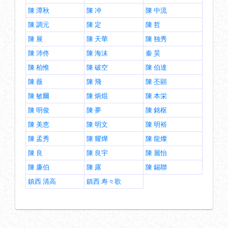
陳 潭秋
陳 冲
陳 中流
陳 調元
陳 定
陳 哲
陳 展
陳 天華
陳 独秀
陳 沛佟
陳 海沫
秦 昊
陳 柏惟
陳 破空
陳 伯達
陳 薇
陳 飛
陳 丕顕
陳 敏爾
陳 炳焜
陳 本栄
陳 明俊
陳 夢
陳 銘枢
陳 美恵
陳 明文
陳 明裕
陳 孟秀
陳 耀燁
陳 龍燦
陳 良
陳 良宇
陳 麗怡
陳 廉伯
陳 露
陳 錫聯
鎮西 清高
鎮西 寿々歌