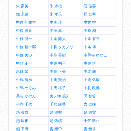
朱 豪英
朱 永植
荘 佳容
鈕 永建
朱 孝天
瞿 友寧
中願寺 雄吉
中後 淳
中古 智
中後 雅喜
中座 真
中条 潮
中條 健一
中条 静夫
中条 省平
中條 精一郎
中将 タカノリ
中条 博
中條 美沙
中條 善樹
中尊寺 ゆつこ
中頭 正一
中鉢 明子
中鉢 悟
忠鉢 繁
中鉢 正美
中馬 馨
中馬 清福
中馬 賢治
中馬 弘毅
中馬 めぐみ
中馬 祥子
中礼 政博
美ら かのん
美ノ海 義久
田 智哲
平岡 千代
千代 綾香
曺 仁柱
趙 寅成
趙 源熙
趙 源震
趙 原彬
趙 佑鎮
千代 勝正
趙 甲濟
曺 圭帝
曺 圭承