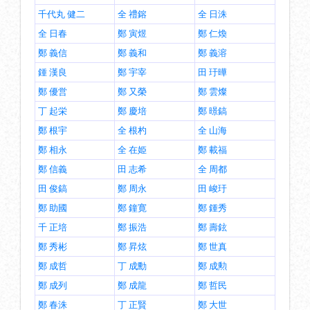
千代丸 健二
全 禮鎔
全 日洙
全 日春
鄭 寅煜
鄭 仁煥
鄭 義信
鄭 義和
鄭 義溶
鍾 漢良
鄭 宇宰
田 玗曄
鄭 優営
鄭 又榮
鄭 雲燦
丁 起栄
鄭 慶培
鄭 暻鎬
鄭 根宇
全 根杓
全 山海
鄭 相永
全 在姫
鄭 載福
鄭 信義
田 志希
全 周都
田 俊鎬
鄭 周永
田 峻玗
鄭 助國
鄭 鐘寛
鄭 鍾秀
千 正培
鄭 振浩
鄭 壽鉉
鄭 秀彬
鄭 昇炫
鄭 世真
鄭 成哲
丁 成勳
鄭 成勲
鄭 成列
鄭 成龍
鄭 哲民
鄭 春洙
丁 正賢
鄭 大世