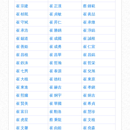
崔 宗建
崔 正漢
蔡 鍾範
崔 楨珉
崔 貞敏
崔 眞喆
崔 守斌
崔 昇仁
崔 承燉
崔 承浩
崔 勝鏑
崔 淳鎬
崔 錫道
崔 成國
崔 誠根
崔 善姫
崔 成勇
崔 仁宣
崔 昌植
崔 昌華
崔 昌鎬
崔 鉄洙
崔 哲瀚
崔 哲栄
崔 七男
崔 泰源
崔 兌旭
崔 大植
崔 徳柱
崔 東原
崔 東進
崔 赫吉
崔 孝鎭
崔 熙墉
崔 炯宇
崔 炳吉
崔 賢美
崔 華國
崔 希貞
崔 富日
崔 勳洛
崔 慧珍
崔 虎星
蔡 秉龍
崔 文植
崔 文馨
崔 由姫
崔 堯森