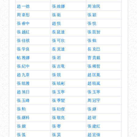
趙 一徳
張 維娜
周 渝民
周 韋彤
張 衛
張 穎
張 睿中
趙 悦
張 悦
張 越紅
長 延連
張 凱智
張 佳祺
張 可欣
張 鶴
張 学良
長 克連
長 克巳
帖 雅娜
張 岩
曺 貴裁
張 紀中
張 吉竜
張 稀哲
趙 九章
張 競
趙 匡胤
張 暁雅
張 暁彬
趙 暁嵐
趙 旭日
張 玉寧
張 玉寧
張 玉峰
張 季鸞
周 冠宇
張 勲
張 勛傑
張 継
張 継科
張 敬尭
趙 研
張 嫺
張 謇
張 建紅
張 弧
張 昊
趙 宏偉