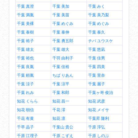
千葉 真澄
千葉 美加
千葉 みく
千葉 満胤
千葉 美苗
千葉 美乃梨
千葉 美裸
千葉 めぐみ
千葉 めぐみ
千葉 泰樹
千葉 泰伸
千葉 泰久
千葉 裕子
千葉 勇五郎
チバ ユウスケ
千葉 雄太
千葉 雄大
千葉 悠凪
千葉 裕也
千羽 由利子
千葉 佳男
千葉 良胤
千葉 佳裕
千葉 四美
千葉 頼胤
ちば りあん
千葉 里奈
千葉 涼子
千葉 涼平
千葉 麗子
千葉 れみ
千葉 和郎
千葉ヶ嵜 俊治
知花 くらら
知花 昌一
知花 武彦
知花 朝信
千花 澪
知花 メイサ
千花 有黄
知花 凛
千葉昇 隆利
千早 晶子
千葉山 貴公
千原 淳弘
千原 江理子
千原 こずえ
千原 しのぶ