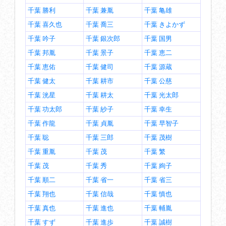
千葉 勝利
千葉 兼胤
千葉 亀雄
千葉 喜久也
千葉 喬三
千葉 きよかず
千葉 吟子
千葉 銀次郎
千葉 国男
千葉 邦胤
千葉 景子
千葉 恵二
千葉 恵佑
千葉 健司
千葉 源蔵
千葉 健太
千葉 耕市
千葉 公慈
千葉 洸星
千葉 耕太
千葉 光太郎
千葉 功太郎
千葉 紗子
千葉 幸生
千葉 作龍
千葉 貞胤
千葉 早智子
千葉 聡
千葉 三郎
千葉 茂樹
千葉 重胤
千葉 茂
千葉 繁
千葉 茂
千葉 秀
千葉 絢子
千葉 順二
千葉 省一
千葉 省三
千葉 翔也
千葉 信哉
千葉 慎也
千葉 真也
千葉 進也
千葉 輔胤
千葉 すず
千葉 進歩
千葉 誠樹