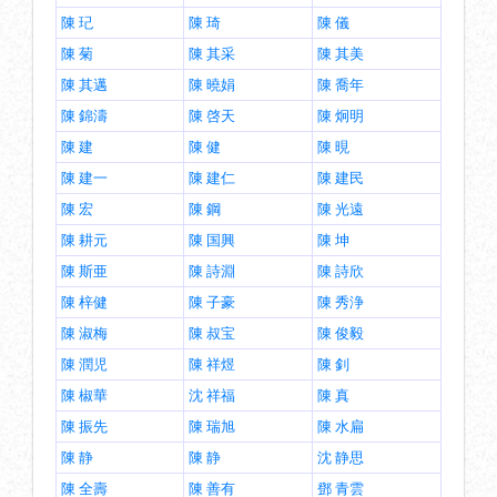
陳 玘
陳 琦
陳 儀
陳 菊
陳 其采
陳 其美
陳 其邁
陳 曉娟
陳 喬年
陳 錦濤
陳 啓天
陳 炯明
陳 建
陳 健
陳 晛
陳 建一
陳 建仁
陳 建民
陳 宏
陳 鋼
陳 光遠
陳 耕元
陳 国興
陳 坤
陳 斯亜
陳 詩淵
陳 詩欣
陳 梓健
陳 子豪
陳 秀浄
陳 淑梅
陳 叔宝
陳 俊毅
陳 潤児
陳 祥煜
陳 釗
陳 椒華
沈 祥福
陳 真
陳 振先
陳 瑞旭
陳 水扁
陳 静
陳 静
沈 静思
陳 全壽
陳 善有
鄧 青雲