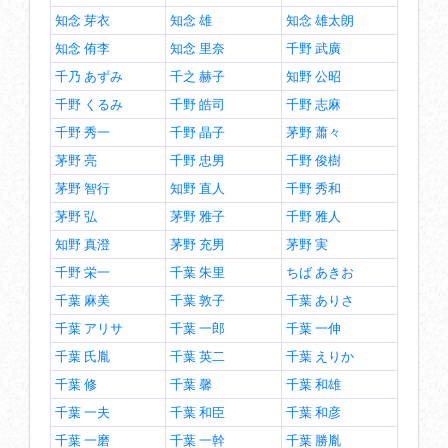
知念 芽衣
知念 雄
知念 雄太朗
知念 侑李
知念 里奈
千野 武廣
千乃 あずみ
千之 赫子
知野 公昭
千野 くるみ
千野 皓司
千野 志麻
千野 秀一
千野 晶子
茅野 蕭々
茅野 亮
千野 忠男
千野 俊樹
茅野 智行
知野 直人
千野 秀和
茅野 弘
茅野 雅子
千野 雅人
知野 真澄
茅野 充男
茅野 実
千野 栄一
千葉 朱里
ちば あきお
千葉 麻美
千葉 敦子
千葉 ありさ
千葉 アリサ
千葉 一郎
千葉 一伸
千葉 氏胤
千葉 英二
千葉 えりか
千葉 修
千葉 馨
千葉 和雄
千葉 一夫
千葉 和臣
千葉 和彦
千葉 一磨
千葉 一幹
千葉 勝胤