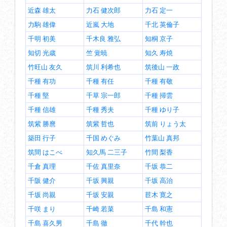
近森 雄太
力石 健次郎
力石 定一
力駒 雄偉
近嵐 大地
千北 英倫子
千明 初美
千木良 雅弘
知桐 京子
知切 光歳
竺 覚暁
知久 寿焼
竹旺山 友久
筑川 利希也
筑後山 一政
千種 有功
千種 有任
千種 有敬
千種 堅
千草 宗一郎
千種 掃雲
千種 信雄
千種 秀夫
千種 ゆり子
筑紫 勝麿
筑紫 哲也
筑前 りょう太
築田 行子
千国 めぐみ
竹葉山 真邦
筑間 はこべ
知久馬 二三子
竹間 梨香
千倉 真理
千佐 真里奈
千坂 恭二
千阪 健介
千坂 興親
千坂 高治
千坂 尚親
千坂 安親
苣木 寛之
千咲 まり
千崎 若菜
千島 和憲
千島 喜久男
千島 徹
千代 幹也