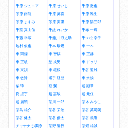
千原 ジュニア
千原 せいじ
千原 徹也
茅原 南龍
千原 英喜
千原 雅生
茅原 ますみ
茅原 実里
千原 陽三郎
千葉 真由佳
千紘 れいか
千布 一輝
千藤 幸蔵
千船川 浪之助
千々松 幸子
地村 俊也
千本 瑞規
車 一木
車 雨燦
車 智鎬
車 正赫
車 正敏
慈 成男
車 ドゥリ
車 東訓
車 範根
千谷 道雄
車 敏洙
選手 経歴
車 永煥
柴 瑋
蔡 瀾
趙 顯章
喬 振宇
趙 嘉敏
趙 元任
趙 麗穎
茶川 一郎
茶木 みやこ
茶島 雄介
茶谷 栄治
茶谷 英司朗
茶谷 健太
茶谷 優太
茶谷 義隆
チャナナ 沙梨奈
茶野 隆行
茶畑 雄誠