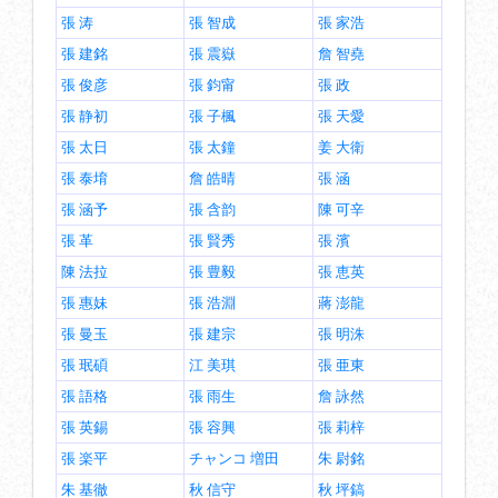
張 涛
張 智成
張 家浩
張 建銘
張 震嶽
詹 智堯
張 俊彦
張 鈞甯
張 政
張 静初
張 子楓
張 天愛
張 太日
張 太鐘
姜 大衛
張 泰堉
詹 皓晴
張 涵
張 涵予
張 含韵
陳 可辛
張 革
張 賢秀
張 濱
陳 法拉
張 豊毅
張 恵英
張 惠妹
張 浩淵
蔣 澎龍
張 曼玉
張 建宗
張 明洙
張 珉碩
江 美琪
張 亜東
張 語格
張 雨生
詹 詠然
張 英錫
張 容興
張 莉梓
張 楽平
チャンコ 増田
朱 尉銘
朱 基徹
秋 信守
秋 坪鎬