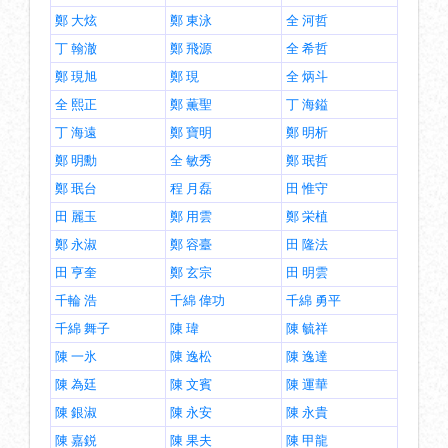
鄭 大炫
鄭 東泳
全 河哲
丁 翰澈
鄭 飛源
全 希哲
鄭 現旭
鄭 現
全 炳斗
全 熙正
鄭 薫聖
丁 海鎰
丁 海遠
鄭 寶明
鄭 明析
鄭 明勳
全 敏秀
鄭 珉哲
鄭 珉台
程 月磊
田 惟守
田 麗玉
鄭 用雲
鄭 栄植
鄭 永淑
鄭 容臺
田 隆法
田 亨奎
鄭 玄宗
田 明雲
千輪 浩
千綿 偉功
千綿 勇平
千綿 舞子
陳 瑋
陳 毓祥
陳 一氷
陳 逸松
陳 逸達
陳 為廷
陳 文賓
陳 運華
陳 銀淑
陳 永安
陳 永貴
陳 嘉鋭
陳 果夫
陳 甲龍