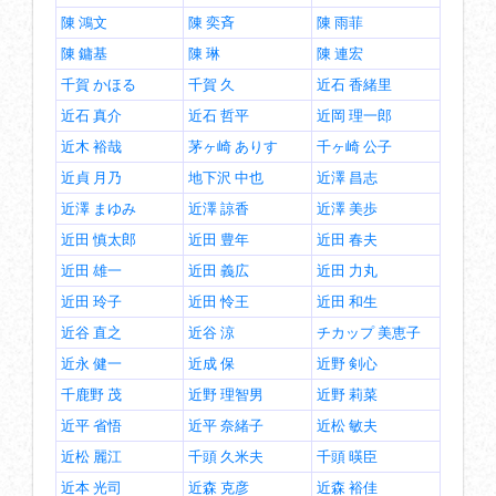
陳 鴻文
陳 奕斉
陳 雨菲
陳 鏞基
陳 琳
陳 連宏
千賀 かほる
千賀 久
近石 香緒里
近石 真介
近石 哲平
近岡 理一郎
近木 裕哉
茅ヶ崎 ありす
千ヶ崎 公子
近貞 月乃
地下沢 中也
近澤 昌志
近澤 まゆみ
近澤 諒香
近澤 美歩
近田 慎太郎
近田 豊年
近田 春夫
近田 雄一
近田 義広
近田 力丸
近田 玲子
近田 怜王
近田 和生
近谷 直之
近谷 涼
チカップ 美恵子
近永 健一
近成 保
近野 剣心
千鹿野 茂
近野 理智男
近野 莉菜
近平 省悟
近平 奈緒子
近松 敏夫
近松 麗江
千頭 久米夫
千頭 暎臣
近本 光司
近森 克彦
近森 裕佳