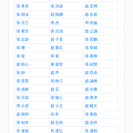
張 孝若
張 洪波
趙 宏博
張 国淦
趙 国娜
趙 在基
張 左己
周 杰
周 杰倫
張 紫音
張 志強
趙 之謙
張 志新
趙 子荃
張 思鵬
張 爍
趙 重応
張 樹斌
張 俊
張 俊
張 春橋
趙 順心
肇 俊哲
張 紹曽
張 帥
趙 声
趙 世炎
張 星賢
張 静江
趙 誠峰
張 成林
趙 石
趙 全勝
張 宗昌
張 愫心
趙 善津
周 台英
趙 大元
趙 戴文
趙 珉和
兆 乾
張 善政
張 知本
趙 忠堯
趙 忠祥
長 連龍
長 連弘
長 連頼