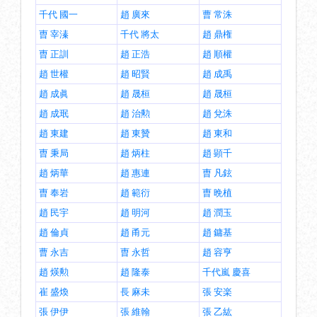
千代 國一
趙 廣來
曹 常洙
曺 宰溱
千代 將太
趙 鼎権
曺 正訓
趙 正浩
趙 順權
趙 世權
趙 昭賢
趙 成禹
趙 成眞
趙 晟桓
趙 晟桓
趙 成珉
趙 治勲
趙 兌洙
趙 東建
趙 東贊
趙 東和
曺 秉局
趙 炳柱
趙 顕千
趙 炳華
趙 惠連
曺 凡鉉
曺 奉岩
趙 範衍
曺 晩植
趙 民宇
趙 明河
趙 潤玉
趙 倫貞
趙 甬元
趙 鏞基
曹 永吉
曺 永哲
趙 容亨
趙 煐勲
趙 隆泰
千代嵐 慶喜
崔 盛煥
長 麻未
張 安楽
張 伊伊
張 維翰
張 乙紘