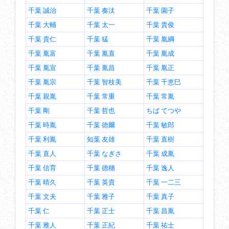
千葉 誠治
千葉 奏汰
千葉 園子
千葉 大輔
千葉 太一
千葉 貴俊
千葉 貴仁
千葉 猛
千葉 胤綱
千葉 胤富
千葉 胤直
千葉 胤成
千葉 胤宣
千葉 胤昌
千葉 胤正
千葉 胤宗
千葉 智枝美
千葉 千恵巳
千葉 親胤
千葉 常重
千葉 常胤
千葉 剛
千葉 哲也
ちば てつや
千葉 時胤
千葉 徳爾
千葉 敏郎
千葉 利胤
知葉 友雄
千葉 直樹
千葉 直人
千葉 なぎさ
千葉 成胤
千葉 信育
千葉 德穗
千葉 逸人
千葉 晴久
千葉 英貴
千葉 一二三
千葉 文夫
千葉 雅子
千葉 真子
千葉 仁
千葉 正士
千葉 昌胤
千葉 雅人
千葉 正紀
千葉 祐士