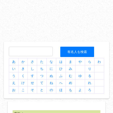
有名人を検索
あ
か
さ
た
な
は
ま
や
ら
わ
い
き
し
ち
に
ひ
み
り
う
く
す
つ
ぬ
ふ
む
ゆ
る
え
け
せ
て
ね
へ
め
れ
お
こ
そ
と
の
ほ
も
よ
ろ