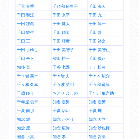
千菅 春香
千須和 侑里子
千田 海人
千田 和江
千田 京平
千田 九一
千田 謙蔵
千田 健太
千田 淳一
千田 純生
千田 翔太
千田 善
千田 正
千田 輝彦
千田 裕之
千田 まゆこ
千田 美智子
千田 美智仁
千田 モト
智田 裕一
千田 義正
知多 良
千谷 七郎
チチ 松村
千々岩 英一
千々岩 力
千々木 駿介
千々和 久幸
千々波 英明
千々和 竜策
千歳 ゆう
ちとせ よしの
千年川 亀之助
千年屋 俊幸
知名 定男
知名 定繁
千夏 南那
千夏 ゆい
千夏 麗
知念 輝
知念 かおり
知念 カマ
知念 慶
知念 広弥
知念 沙也樺
知念 正真
知念 孝
知念 哲矢