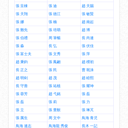
張 呈棟
張 迪
趙 天賜
張 天翔
張 徳江
張 敏賢
張 娜
張 楠
趙 南起
張 難先
張 培萌
趙 博
張 伯禮
周 筆暢
長 尚連
張 淼
長 弘
張 伏佳
張 富士夫
張 文秀
張 萍
趙 秉鈞
張 鳳翽
趙 樸初
長 正之
張 民
曹 珉洙
趙 明剣
趙 茂
趙 睦熙
長 守善
張 祐植
張 耀坤
張 蓉芳
趙 弋銘
張 磊
張 磊
張 莉
張 力
張 立
張 豊猷
張 琳芃
張 厲生
周 文中
鳥海 青児
鳥海 連志
鳥海龍 秀俊
長木 一記