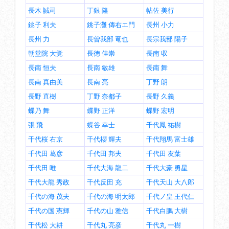
長木 誠司
丁銀 隆
帖佐 美行
銚子 利夫
銚子灘 傳右エ門
長州 小力
長州 力
長曽我部 竜也
長宗我部 陽子
朝堂院 大覚
長徳 佳崇
長南 収
長南 恒夫
長南 敏雄
長南 舞
長南 真由美
長南 亮
丁野 朗
長野 直樹
丁野 奈都子
長野 久義
蝶乃 舞
蝶野 正洋
蝶野 宏明
張 飛
蝶谷 幸士
千代鳳 祐樹
千代桜 右京
千代櫻 輝夫
千代翔馬 富士雄
千代田 葛彦
千代田 邦夫
千代田 友葉
千代田 唯
千代大海 龍二
千代大豪 勇星
千代大龍 秀政
千代反田 充
千代天山 大八郎
千代の海 茂夫
千代の海 明太郎
千代ノ皇 王代仁
千代の国 憲輝
千代の山 雅信
千代白鵬 大樹
千代松 大耕
千代丸 亮彦
千代丸 一樹