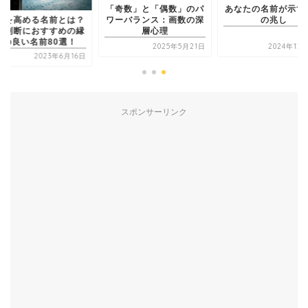
「奇数」と「偶数」のパ
あなたの名前が示す
ワーバランス：画数の深
の兆し
気を高める名前とは？
層心理
名判断におすすめの縁
起の良い名前80選！
2025年5月21日
2024年12
2023年6月16日
スポンサーリンク