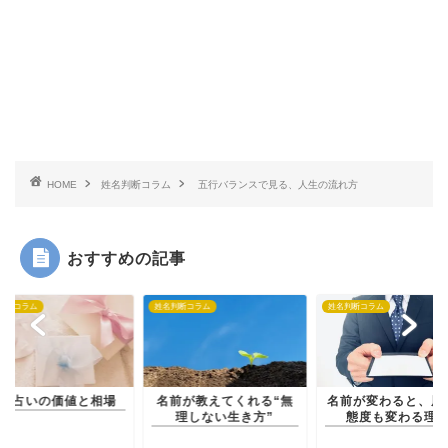
HOME
姓名判断コラム
五行バランスで見る、人生の流れ方
おすすめの記事
判断コラム
姓名判断コラム
姓名判断コラム
前占いの価値と相場
名前が教えてくれる“無
名前が変わると、周
理しない生き方”
態度も変わる理