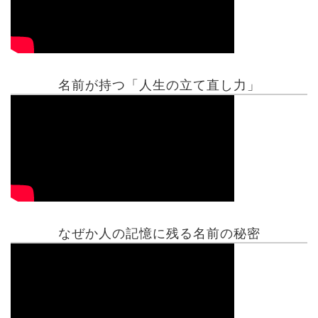
名前が持つ「人生の立て直し力」
有名人鑑定
姓名判断コラム
他の占い
なぜか人の記憶に残る名前の秘密
鑑定士紹介